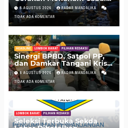
Tangani Inflasi
6 AGUSTUS 2026
RADAR MANDALIKA
TIDAK ADA KOMENTAR
HEADLINE
LOMBOK BARAT
PILIHAN REDAKSI
Sinergi BPBD, Satpol PP,
dan Damkar Tangani Krisis
Air Bersih di Lobar
6 AGUSTUS 2026
RADAR MANDALIKA
TIDAK ADA KOMENTAR
LOMBOK BARAT
PILIHAN REDAKSI
Seleksi Terbuka Sekda