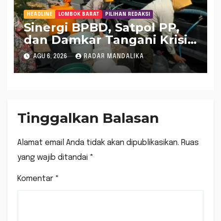
HEADLINE
LOMBOK BARAT
PILIHAN REDAKSI
Sinergi BPBD, Satpol PP,
dan Damkar Tangani Krisis
Air Bersih di Lobar
AGU 6, 2026
RADAR MANDALIKA
Tinggalkan Balasan
Alamat email Anda tidak akan dipublikasikan.
Ruas
yang wajib ditandai
*
Komentar
*