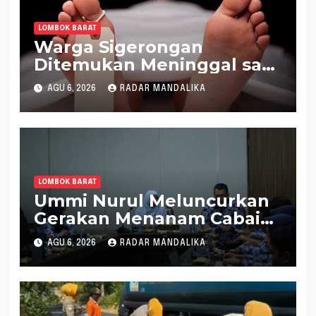
LOMBOK BARAT
Warga Sigerongan
Ditemukan Meninggal saat
Setrum Ikan di Sungai
AGU 6, 2026
RADAR MANDALIKA
LOMBOK BARAT
Ummi Nurul Meluncurkan
Gerakan Menanam Cabai
Tangani Inflasi
AGU 6, 2026
RADAR MANDALIKA