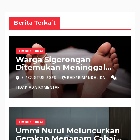
Berita Terkait
LOMBOK BARAT
Warga Sigerongan
Ditemukan Meninggal
saat Setrum Ikan di
6 AGUSTUS 2026
RADAR MANDALIKA
Sungai
TIDAK ADA KOMENTAR
LOMBOK BARAT
Ummi Nurul Meluncurkan
Gerakan Menanam Cabai