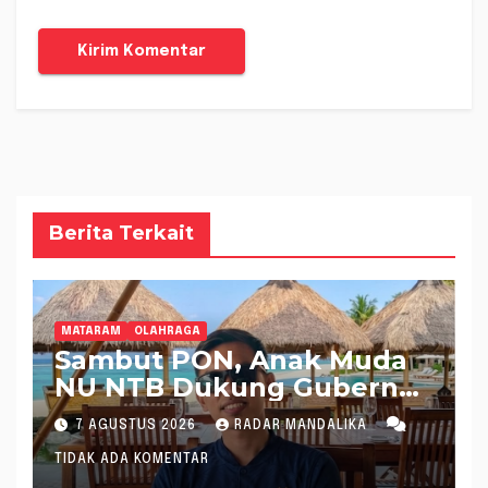
Berita Terkait
MATARAM
OLAHRAGA
Sambut PON, Anak Muda
NU NTB Dukung Gubernur
Pimpin KONI NTB
7 AGUSTUS 2026
RADAR MANDALIKA
TIDAK ADA KOMENTAR