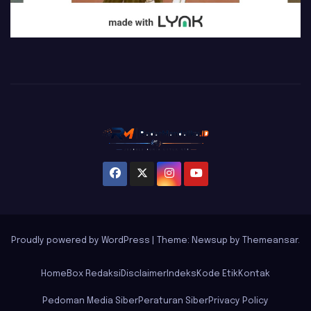
Proudly powered by WordPress
|
Theme: Newsup by
Themeansar
.
Home
Box Redaksi
Disclaimer
Indeks
Kode Etik
Kontak
Pedoman Media Siber
Peraturan Siber
Privacy Policy