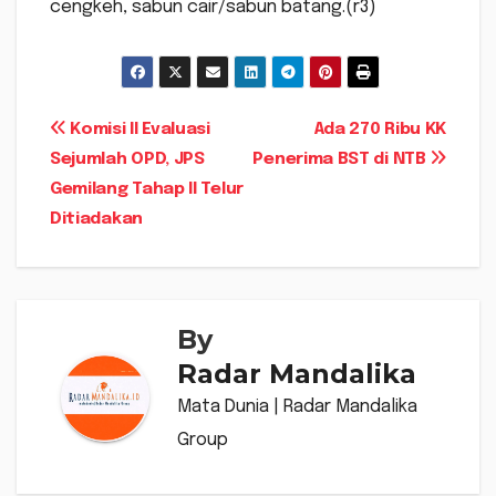
cengkeh, sabun cair/sabun batang.(r3)
Navigasi
Komisi II Evaluasi
Ada 270 Ribu KK
Sejumlah OPD, JPS
Penerima BST di NTB
pos
Gemilang Tahap II Telur
Ditiadakan
By
Radar Mandalika
Mata Dunia | Radar Mandalika
Group