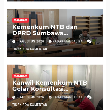
MATARAM
Kemenkum NTB dan
DPRD Sumbawa
Mantapkan Rencana
7 AGUSTUS 2026
RADAR MANDALIKA
Pembentukan 8 Raperda
TIDAK ADA KOMENTAR
Inisiatif
MATARAM
Kanwil Kemenkum NTB
Gelar Konsultasi
Penghitungan Kebutuhan
7 AGUSTUS 2026
RADAR MANDALIKA
Formasi JF Perancang
TIDAK ADA KOMENTAR
Peraturan Perundang-