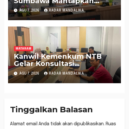
Sumbawa Mantapkan
Rencana Pembentukan 8
AGU 7, 2026
RADAR MANDALIKA
Raperda Inisiatif
MATARAM
Kanwil Kemenkum NTB
Gelar Konsultasi
Penghitungan Kebutuhan
AGU 7, 2026
RADAR MANDALIKA
Formasi JF Perancang
Peraturan Perundang-
undangan
Tinggalkan Balasan
Alamat email Anda tidak akan dipublikasikan.
Ruas