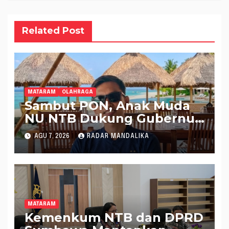
Related Post
MATARAM
OLAHRAGA
Sambut PON, Anak Muda
NU NTB Dukung Gubernur
Pimpin KONI NTB
AGU 7, 2026
RADAR MANDALIKA
MATARAM
Kemenkum NTB dan DPRD