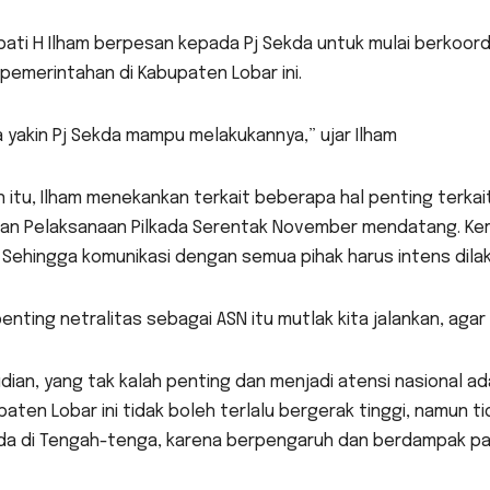
pati H Ilham berpesan kepada Pj Sekda untuk mulai berkoor
pemerintahan di Kabupaten Lobar ini.
 yakin Pj Sekda mampu melakukannya,” ujar Ilham
n itu, Ilham menekankan terkait beberapa hal penting terkai
an Pelaksanaan Pilkada Serentak November mendatang. Ker
. Sehingga komunikasi dengan semua pihak harus intens dila
enting netralitas sebagai ASN itu mutlak kita jalankan, agar 
ian, yang tak kalah penting dan menjadi atensi nasional adala
aten Lobar ini tidak boleh terlalu bergerak tinggi, namun tida
da di Tengah-tenga, karena berpengaruh dan berdampak p