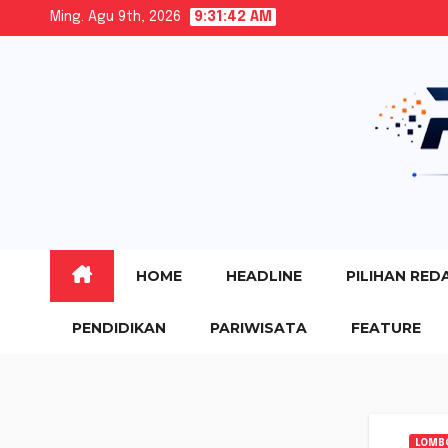
Skip
Ming. Agu 9th, 2026
9:31:43 AM
to
content
HOME
HEADLINE
PILIHAN RED
PENDIDIKAN
PARIWISATA
FEATURE
LOMB