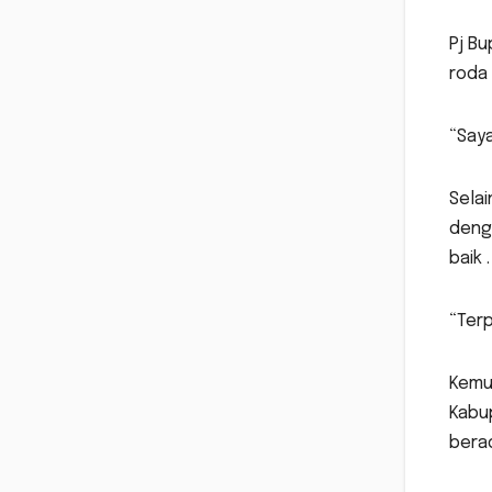
Pj Bu
roda 
“Saya
Selai
deng
baik 
“Terp
Kemud
Kabup
bera