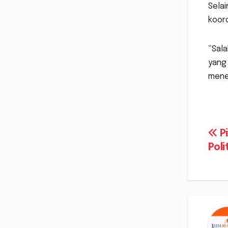
Selai
koord
“Sal
yang 
menen
Na
Pi
Pol
po