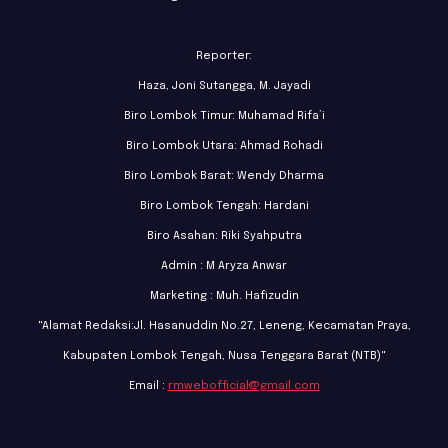
Reporter:
Haza, Joni Sutangga, M. Jayadi
Biro Lombok Timur: Muhamad Rifa’i
Biro Lombok Utara: Ahmad Rohadi
Biro Lombok Barat: Wendy Dharma
Biro Lombok Tengah: Hardani
Biro Asahan: Riki Syahputra
Admin : M Aryza Anwar
Marketing : Muh. Hafizudin
"Alamat Redaksi:Jl. Hasanuddin No.27, Leneng, Kecamatan Praya,
Kabupaten Lombok Tengah, Nusa Tenggara Barat (NTB)"
Email :
rmwebofficial@gmail.com