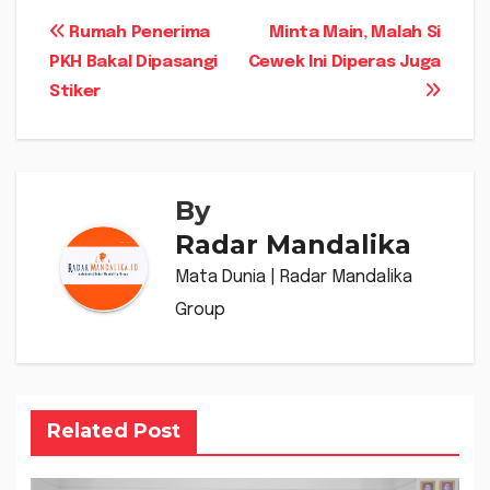
Navigasi
Rumah Penerima
Minta Main, Malah Si
PKH Bakal Dipasangi
Cewek Ini Diperas Juga
pos
Stiker
By
Radar Mandalika
Mata Dunia | Radar Mandalika
Group
Related Post