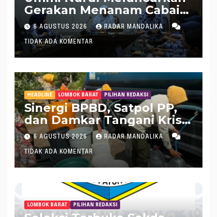
Gerakan Menanam Cabai
Tangani Inflasi
6 AGUSTUS 2026
RADAR MANDALIKA
TIDAK ADA KOMENTAR
HEADLINE
LOMBOK BARAT
PILIHAN REDAKSI
Sinergi BPBD, Satpol PP,
dan Damkar Tangani Krisis
Air Bersih di Lobar
6 AGUSTUS 2026
RADAR MANDALIKA
TIDAK ADA KOMENTAR
LOMBOK BARAT
PILIHAN REDAKSI