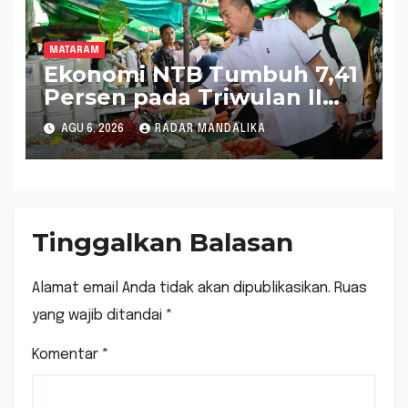
MATARAM
Ekonomi NTB Tumbuh 7,41
Persen pada Triwulan II
2026, Tertinggi Kedua
AGU 6, 2026
RADAR MANDALIKA
Nasional
Tinggalkan Balasan
Alamat email Anda tidak akan dipublikasikan.
Ruas
yang wajib ditandai
*
Komentar
*