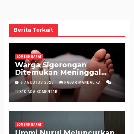
Berita Terkait
LOMBOK BARAT
Warga Sigerongan
Ditemukan Meninggal
saat Setrum Ikan di
6 AGUSTUS 2026
RADAR MANDALIKA
Sungai
TIDAK ADA KOMENTAR
LOMBOK BARAT
Ummi Nurul Meluncurkan