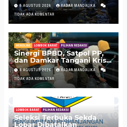
Tangani Inflasi
6 AGUSTUS 2026
RADAR MANDALIKA
TIDAK ADA KOMENTAR
HEADLINE
LOMBOK BARAT
PILIHAN REDAKSI
Sinergi BPBD, Satpol PP,
dan Damkar Tangani Krisis
Air Bersih di Lobar
6 AGUSTUS 2026
RADAR MANDALIKA
TIDAK ADA KOMENTAR
LOMBOK BARAT
PILIHAN REDAKSI
Seleksi Terbuka Sekda
Lobar Dibatalkan