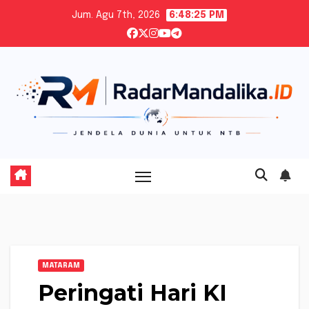
Skip
Jum. Agu 7th, 2026
6:48:26 PM
to
content
MATARAM
Peringati Hari KI