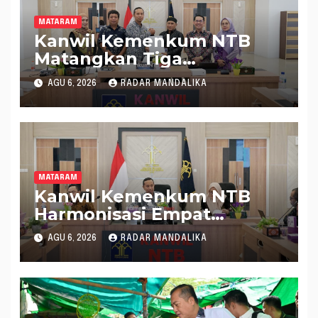
MATARAM
Kanwil Kemenkum NTB
Matangkan Tiga
Rancangan Perbup
AGU 6, 2026
RADAR MANDALIKA
Sumbawa Barat melalui
Harmonisasi Regulasi
MATARAM
Kanwil Kemenkum NTB
Harmonisasi Empat
Rapergub untuk Perkuat
AGU 6, 2026
RADAR MANDALIKA
Kepastian Hukum di NTB