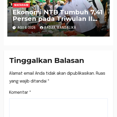
MATARAM
Ekonomi NTB Tumbuh 7,41
Persen pada Triwulan II
2026, Tertinggi Kedua
AGU 6, 2026
RADAR MANDALIKA
Nasional
Tinggalkan Balasan
Alamat email Anda tidak akan dipublikasikan.
Ruas
yang wajib ditandai
*
Komentar
*