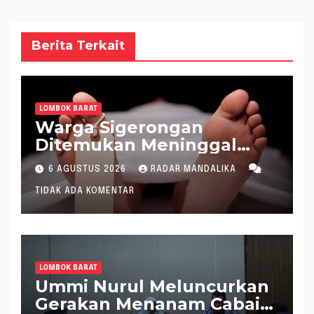
Berita Terkait
LOMBOK BARAT
Warga Sigerongan
Ditemukan Meninggal
saat Setrum Ikan di
6 AGUSTUS 2026
RADAR MANDALIKA
Sungai
TIDAK ADA KOMENTAR
LOMBOK BARAT
Ummi Nurul Meluncurkan
Gerakan Menanam Cabai