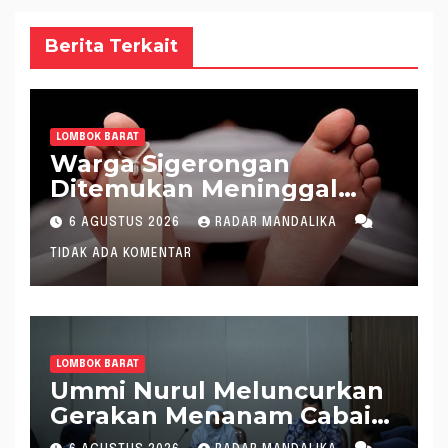
Berita Terkait
LOMBOK BARAT
Warga Sigerongan
Ditemukan Meninggal
saat Setrum Ikan di
6 AGUSTUS 2026
RADAR MANDALIKA
Sungai
TIDAK ADA KOMENTAR
LOMBOK BARAT
Ummi Nurul Meluncurkan
Gerakan Menanam Cabai
Tangani Inflasi