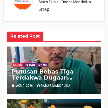
Mata Dunia | Radar Mandalika
Group
Related Post
KASUS
PILIHAN REDAKSI
Putusan Bebas Tiga
Terdakwa Dugaan
Gratifikasi Dana “Siluman”
AGU 7, 2026
RADAR MANDALIKA
DPRD NTB, Najamudin
Sebut Putusan Hakim
Aneh dan Ganjil, Bakal
Lapor Hakim Tipikor