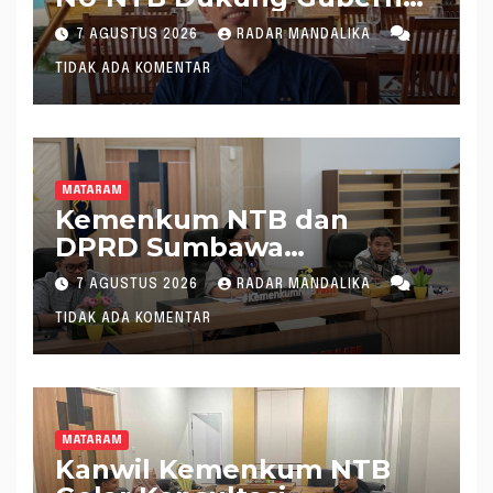
Pimpin KONI NTB
7 AGUSTUS 2026
RADAR MANDALIKA
TIDAK ADA KOMENTAR
MATARAM
Kemenkum NTB dan
DPRD Sumbawa
Mantapkan Rencana
7 AGUSTUS 2026
RADAR MANDALIKA
Pembentukan 8 Raperda
TIDAK ADA KOMENTAR
Inisiatif
MATARAM
Kanwil Kemenkum NTB