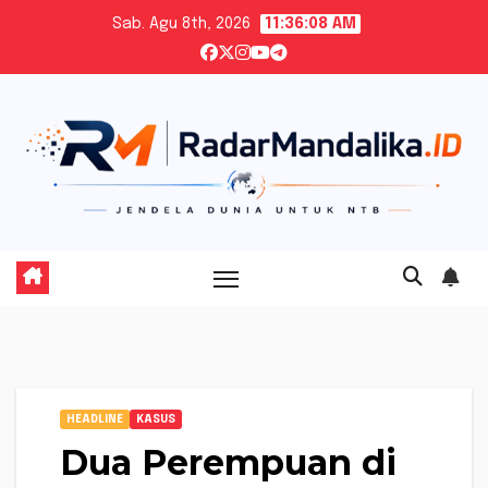
Skip
Sab. Agu 8th, 2026
11:36:09 AM
to
content
HEADLINE
KASUS
Dua Perempuan di