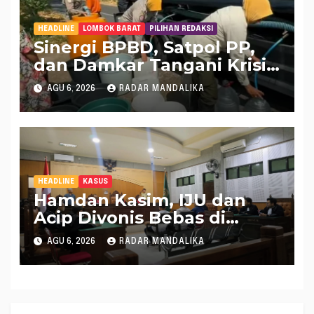
Mataram ke MA
HEADLINE
LOMBOK BARAT
PILIHAN REDAKSI
Sinergi BPBD, Satpol PP,
dan Damkar Tangani Krisis
Air Bersih di Lobar
AGU 6, 2026
RADAR MANDALIKA
HEADLINE
KASUS
Hamdan Kasim, IJU dan
Acip Divonis Bebas di
Kasus Dugaan Gratifikasi
AGU 6, 2026
RADAR MANDALIKA
DPRD NTB, Kuasa Hukum:
Putusan Bersifat Final