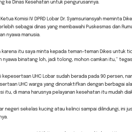
ng ke Dinas Kesehatan untuk pengurusannya.
 Ketua Komisi IV DPRD Lobar Dr. Syamsuriansyah meminta Di
Terlebih sebagai dinas yang membawahi Puskesmas dan Rumah
an nyawa manusia.
 karena itu saya minta kepada teman-teman Dikes untuk ti
 nyawa binatang loh, jadi tolong, mohon camkan itu,” tega
i kepesertaan UHC Lobar sudah berada pada 90 persen, nam
ertaan UHC warga yang dinonaktifkan dengan berbagai alasa
si itu, di mana harusnya pelayanan kesehatan itu mudah dia
uar negeri sekelas kucing atau kelinci sampai dilindungi, ini 
nya.