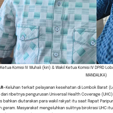
Ketua Komisi IV Muhali (kiri) & Wakil Ketua Komisi IV DPRD 
MANDALIKA)
AR
—Keluhan terkait pelayanan kesehatan di Lombok Barat (Lo
 dari ribetnya pengurusan Universal Health Coverage (UHC) 
 bahkan diutarakan para wakil rakyat itu saat Rapat Paripu
 geram. Masyarakat mengeluhkan sulitnya birokrasi UHC itu,