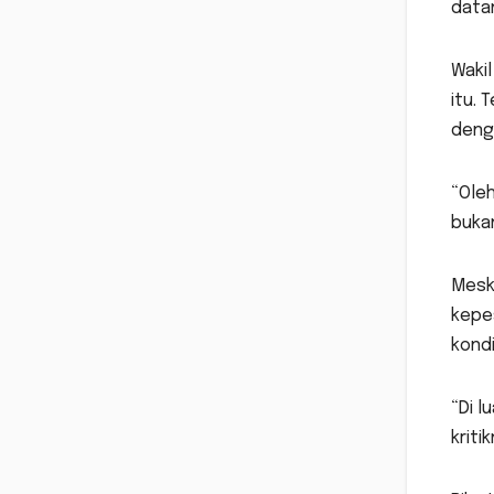
data
Wakil
itu. 
deng
“Oleh
bukan
Mesk
kepes
kondi
“Di l
kritik