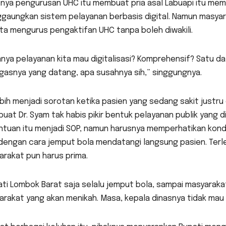
tnya pengurusan UHC itu membuat pria asal Labuapi itu m
aungkan sistem pelayanan berbasis digital. Namun masyarak
ta mengurus pengaktifan UHC tanpa boleh diwakili.
nya pelayanan kita mau digitalisasi? Komprehensif? Satu da
gasnya yang datang, apa susahnya sih,” singgungnya.
bih menjadi sorotan ketika pasien yang sedang sakit justru d
at Dr. Syam tak habis pikir bentuk pelayanan publik yang d
tuan itu menjadi SOP, namun harusnya memperhatikan kondis
 dengan cara jemput bola mendatangi langsung pasien. Terl
rakat pun harus prima.
ti Lombok Barat saja selalu jemput bola, sampai masyarakatn
rakat yang akan menikah. Masa, kepala dinasnya tidak mau s