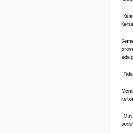
“Kala
Ketua
Semen
pros
ada 
“Tida
Menu
kete
“Mas
sudah