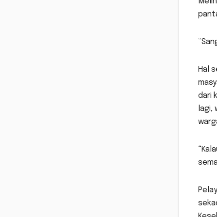
Melih
pant
“Sang
Hal s
masy
dari
lagi,
warg
“Kal
semac
Pela
seka
Keseh