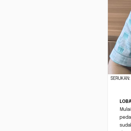
SERUKAN: 
LOB
Mulai
pedas
sudah