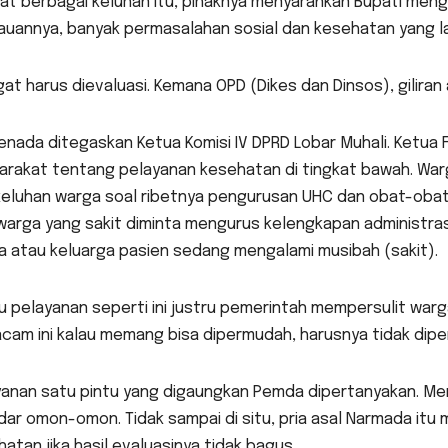
at berbagai keluhan itu, pihaknya menyarankan Bupati mengev
auannya, banyak permasalahan sosial dan kesehatan yang l
at harus dievaluasi. Kemana OPD (Dikes dan Dinsos), gilira
enada ditegaskan Ketua Komisi IV DPRD Lobar Muhali. Ketua 
arakat tentang pelayanan kesehatan di tingkat bawah. War
 keluhan warga soal ribetnya pengurusan UHC dan obat-oba
 warga yang sakit diminta mengurus kelengkapan administras
a atau keluarga pasien sedang mengalami musibah (sakit).
au pelayanan seperti ini justru pemerintah mempersulit wa
am ini kalau memang bisa dipermudah, harusnya tidak dipers
yanan satu pintu yang digaungkan Pemda dipertanyakan. Men
dar omon-omon. Tidak sampai di situ, pria asal Narmada it
atan jika hasil evaluasinya tidak bagus.