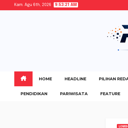
Skip
Kam. Agu 6th, 2026
9:53:23 AM
to
content
HOME
HEADLINE
PILIHAN RED
PENDIDIKAN
PARIWISATA
FEATURE
LOMB