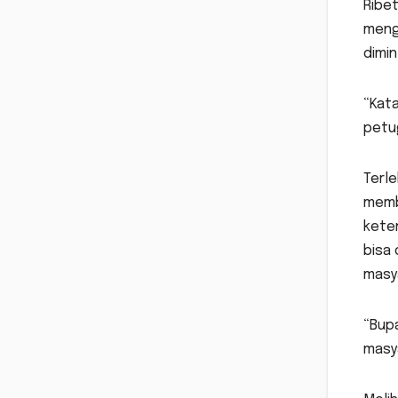
Ribe
mengg
dimin
“Kata
petu
Terle
membu
keten
bisa
masya
“Bupa
masya