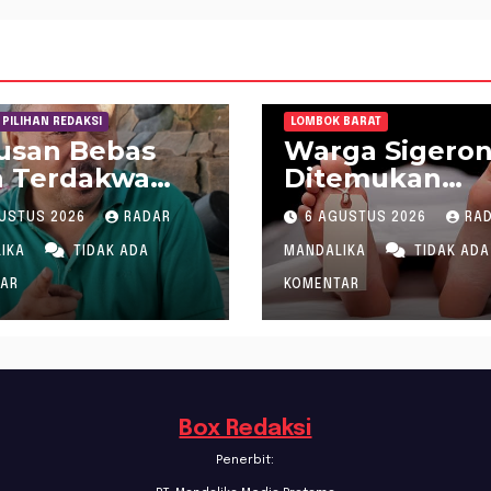
PILIHAN REDAKSI
LOMBOK BARAT
usan Bebas
Warga Sigero
a Terdakwa
Ditemukan
aan Gratifikasi
Meninggal saa
USTUS 2026
RADAR
6 AGUSTUS 2026
RA
a “Siluman”
Setrum Ikan di
D NTB,
Sungai
LIKA
TIDAK ADA
MANDALIKA
TIDAK ADA
amudin Sebut
AR
KOMENTAR
usan Hakim
h dan Ganjil,
al Lapor
im Tipikor
aram ke MA
Box Redaksi
Penerbit: