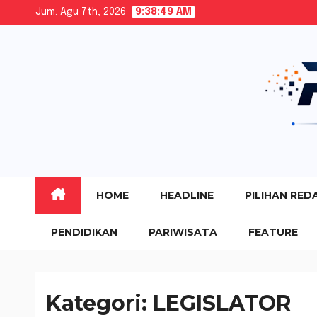
Skip
Jum. Agu 7th, 2026
9:38:50 AM
to
content
HOME
HEADLINE
PILIHAN RED
PENDIDIKAN
PARIWISATA
FEATURE
Kategori:
LEGISLATOR