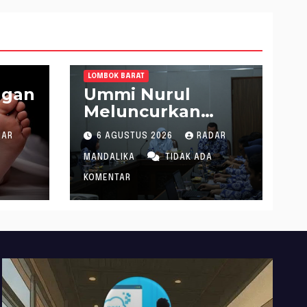
LOMBOK BARAT
ngan
Ummi Nurul
Meluncurkan
t
Gerakan
DAR
6 AGUSTUS 2026
RADAR
Menanam Cabai
Tangani Inflasi
MANDALIKA
TIDAK ADA
KOMENTAR