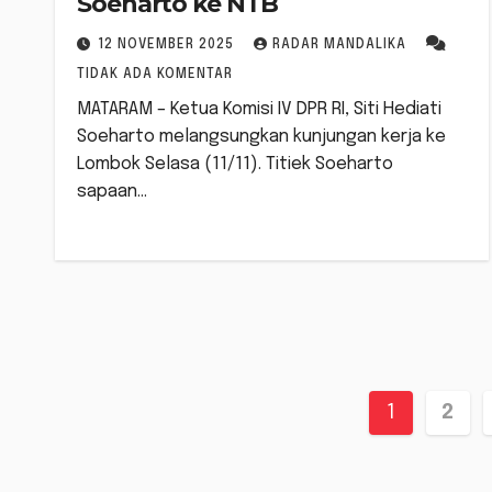
Soeharto ke NTB
12 NOVEMBER 2025
RADAR MANDALIKA
TIDAK ADA KOMENTAR
MATARAM – Ketua Komisi IV DPR RI, Siti Hediati
Soeharto melangsungkan kunjungan kerja ke
Lombok Selasa (11/11). Titiek Soeharto
sapaan…
Pagina
1
2
pos