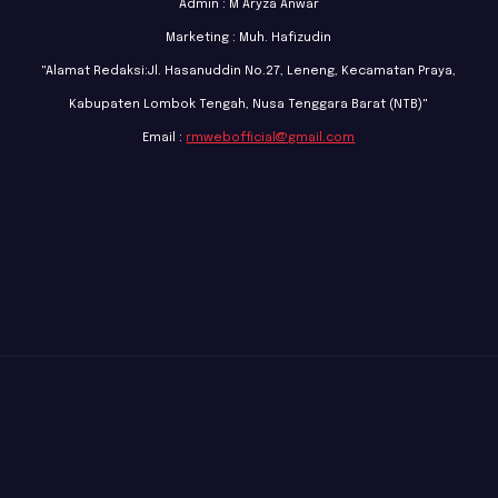
Admin : M Aryza Anwar
Marketing : Muh. Hafizudin
"Alamat Redaksi:Jl. Hasanuddin No.27, Leneng, Kecamatan Praya,
Kabupaten Lombok Tengah, Nusa Tenggara Barat (NTB)"
Email :
rmwebofficial@gmail.com