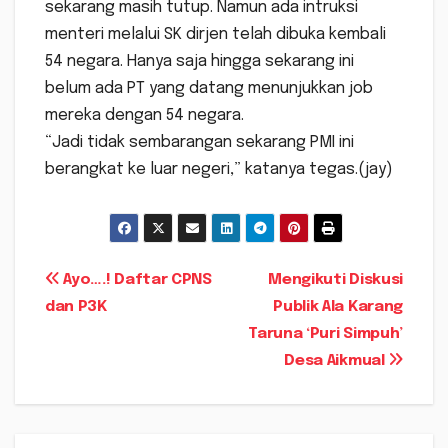
sekarang masih tutup. Namun ada intruksi
menteri melalui SK dirjen telah dibuka kembali
54 negara. Hanya saja hingga sekarang ini
belum ada PT yang datang menunjukkan job
mereka dengan 54 negara.
“Jadi tidak sembarangan sekarang PMI ini
berangkat ke luar negeri,” katanya tegas.(jay)
Navigasi
Ayo….! Daftar CPNS
Mengikuti Diskusi
dan P3K
Publik Ala Karang
pos
Taruna ‘Puri Simpuh’
Desa Aikmual