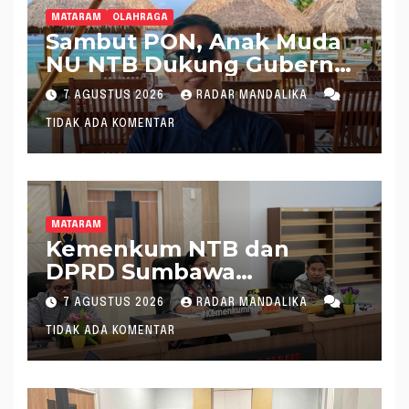
MATARAM
OLAHRAGA
Sambut PON, Anak Muda
NU NTB Dukung Gubernur
Pimpin KONI NTB
7 AGUSTUS 2026
RADAR MANDALIKA
TIDAK ADA KOMENTAR
MATARAM
Kemenkum NTB dan
DPRD Sumbawa
Mantapkan Rencana
7 AGUSTUS 2026
RADAR MANDALIKA
Pembentukan 8 Raperda
TIDAK ADA KOMENTAR
Inisiatif