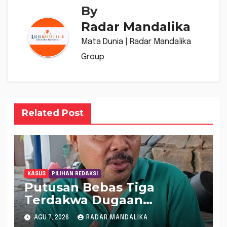
By
Radar Mandalika
Mata Dunia | Radar Mandalika
Group
Related Post
KASUS
PILIHAN REDAKSI
Putusan Bebas Tiga
Terdakwa Dugaan
Gratifikasi Dana “Siluman”
AGU 7, 2026
RADAR MANDALIKA
DPRD NTB, Najamudin