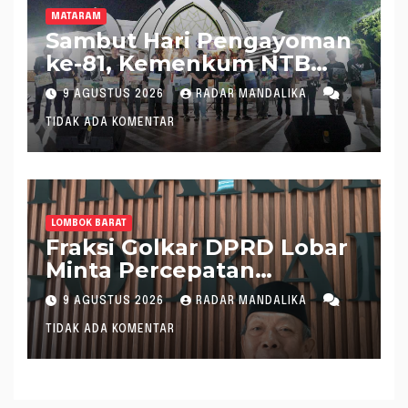
MATARAM
Sambut Hari Pengayoman
ke-81, Kemenkum NTB
Hadirkan Layanan Hukum
9 AGUSTUS 2026
RADAR MANDALIKA
di Pantai Ampenan
TIDAK ADA KOMENTAR
LOMBOK BARAT
Fraksi Golkar DPRD Lobar
Minta Percepatan
Realisasi APBD 2026
9 AGUSTUS 2026
RADAR MANDALIKA
TIDAK ADA KOMENTAR