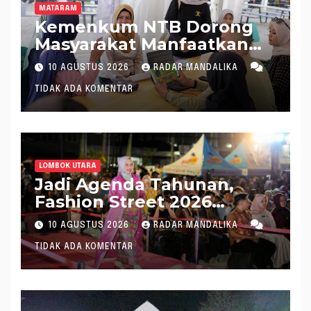
MATARAM
Kemenkum NTB Dorong
Masyarakat Manfaatkan
AHU Online Secara Mudah,
10 AGUSTUS 2026
RADAR MANDALIKA
Cepat, dan Mandiri
TIDAK ADA KOMENTAR
LOMBOK UTARA
Jadi Agenda Tahunan,
Fashion Street 2026
Lombok Utara Meriah
10 AGUSTUS 2026
RADAR MANDALIKA
TIDAK ADA KOMENTAR