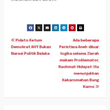
Navigasi
Pidato Ketum
Ada beberapa
Demokrat AHY Bukan
Peristiwa Aneh diluar
pos
Narasi Politik Belaka
logika selama Ziarah
makam Proklamator,
Rachmat Hidayat: Itu
menunjukkan
Kekaromahan Bung
Karno