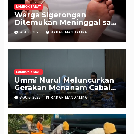
LOMBOK BARAT
Warga Sigerongan
Ditemukan Meninggal saat
Setrum Ikan di Sungai
AGU 6, 2026
RADAR MANDALIKA
LOMBOK BARAT
Ummi Nurul Meluncurkan
Gerakan Menanam Cabai
Tangani Inflasi
AGU 6, 2026
RADAR MANDALIKA