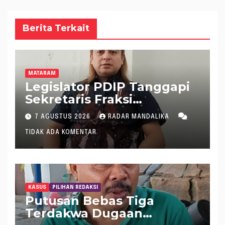
Berita Terkait
MATARAM
Legislator PDIP Tanggapi
Sekretaris Fraksi
Demokrat : WTP Bukan
7 AGUSTUS 2026
RADAR MANDALIKA
Tameng Menolak Audit
TIDAK ADA KOMENTAR
Dana Pergeseran BTT Rp
484 Miliar
KASUS
PILIHAN REDAKSI
Putusan Bebas Tiga
Terdakwa Dugaan