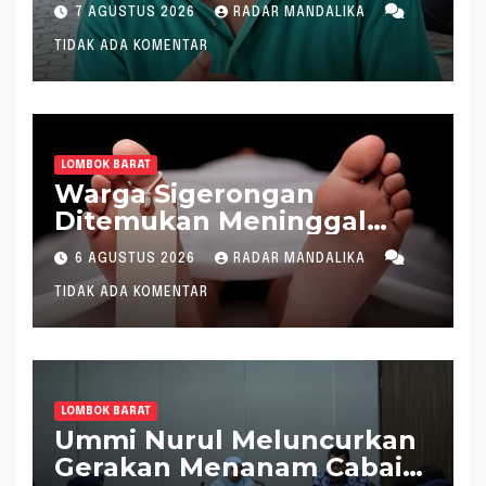
Gratifikasi Dana “Siluman”
7 AGUSTUS 2026
RADAR MANDALIKA
DPRD NTB, Najamudin
TIDAK ADA KOMENTAR
Sebut Putusan Hakim
Aneh dan Ganjil, Bakal
Lapor Hakim Tipikor
Mataram ke MA
LOMBOK BARAT
Warga Sigerongan
Ditemukan Meninggal
saat Setrum Ikan di
6 AGUSTUS 2026
RADAR MANDALIKA
Sungai
TIDAK ADA KOMENTAR
LOMBOK BARAT
Ummi Nurul Meluncurkan
Gerakan Menanam Cabai