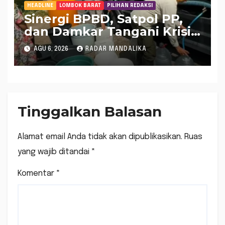
HEADLINE
LOMBOK BARAT
PILIHAN REDAKSI
Sinergi BPBD, Satpol PP,
dan Damkar Tangani Krisis
Air Bersih di Lobar
AGU 6, 2026
RADAR MANDALIKA
Tinggalkan Balasan
Alamat email Anda tidak akan dipublikasikan.
Ruas
yang wajib ditandai
*
Komentar
*