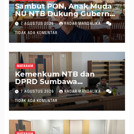
Sambut PON, Anak Muda
NU NTB Dukung Gubernur
Pimpin KONI NTB
7 AGUSTUS 2026
RADAR MANDALIKA
TIDAK ADA KOMENTAR
MATARAM
Kemenkum NTB dan
DPRD Sumbawa
Mantapkan Rencana
7 AGUSTUS 2026
RADAR MANDALIKA
Pembentukan 8 Raperda
TIDAK ADA KOMENTAR
Inisiatif