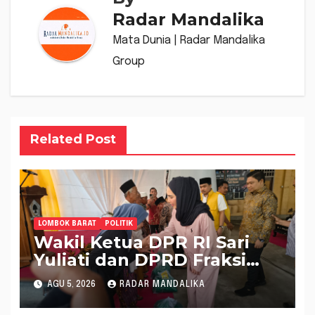
Radar Mandalika
Mata Dunia | Radar Mandalika
Group
Related Post
LOMBOK BARAT
POLITIK
Wakil Ketua DPR RI Sari
Yuliati dan DPRD Fraksi
Golkar Kolaborasi
AGU 5, 2026
RADAR MANDALIKA
Alokasikan Ratusan Unit
Bantuan RTLH