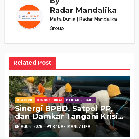
By
Radar Mandalika
Mata Dunia | Radar Mandalika
Group
Related Post
HEADLINE
LOMBOK BARAT
PILIHAN REDAKSI
Sinergi BPBD, Satpol PP,
dan Damkar Tangani Krisis
Air Bersih di Lobar
AGU 6, 2026
RADAR MANDALIKA