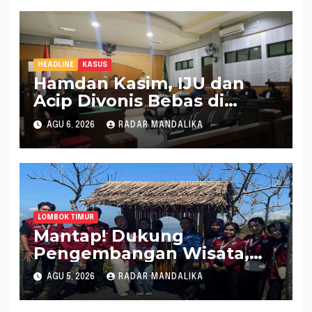
HEADLINE
KASUS
Hamdan Kasim, IJU dan
Acip Divonis Bebas di
Kasus Dugaan Gratifikasi
AGU 6, 2026
RADAR MANDALIKA
DPRD NTB, Kuasa Hukum:
Putusan Bersifat Final
LOMBOK TIMUR
Mantap! Dukung
Pengembangan Wisata,
Mahasiswa KKN PMD
AGU 5, 2026
RADAR MANDALIKA
Universitas Mataram
Bangun Spot Foto di