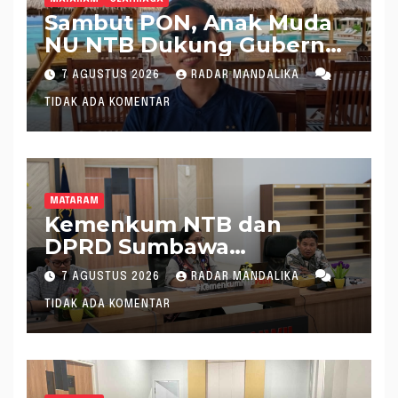
Sambut PON, Anak Muda
NU NTB Dukung Gubernur
Pimpin KONI NTB
7 AGUSTUS 2026
RADAR MANDALIKA
TIDAK ADA KOMENTAR
MATARAM
Kemenkum NTB dan
DPRD Sumbawa
Mantapkan Rencana
7 AGUSTUS 2026
RADAR MANDALIKA
Pembentukan 8 Raperda
TIDAK ADA KOMENTAR
Inisiatif