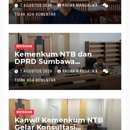
Pimpin KONI NTB
7 AGUSTUS 2026
RADAR MANDALIKA
TIDAK ADA KOMENTAR
MATARAM
Kemenkum NTB dan
DPRD Sumbawa
Mantapkan Rencana
7 AGUSTUS 2026
RADAR MANDALIKA
Pembentukan 8 Raperda
TIDAK ADA KOMENTAR
Inisiatif
MATARAM
Kanwil Kemenkum NTB
Gelar Konsultasi