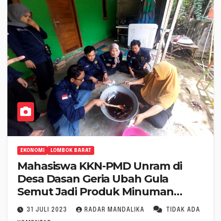
EKONOMI
LOMBOK BARAT
Mahasiswa KKN-PMD Unram di
Desa Dasan Geria Ubah Gula
Semut Jadi Produk Minuman
Berkhasiat dan Menarik Sebagai
31 JULI 2023
RADAR MANDALIKA
TIDAK ADA
Produk Unggulan Desa