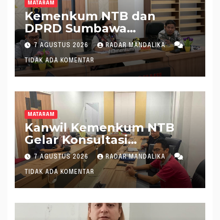
MATARAM
Kemenkum NTB dan
DPRD Sumbawa
Mantapkan Rencana
7 AGUSTUS 2026
RADAR MANDALIKA
Pembentukan 8 Raperda
TIDAK ADA KOMENTAR
Inisiatif
MATARAM
Kanwil Kemenkum NTB
Gelar Konsultasi
Penghitungan Kebutuhan
7 AGUSTUS 2026
RADAR MANDALIKA
Formasi JF Perancang
TIDAK ADA KOMENTAR
Peraturan Perundang-
undangan