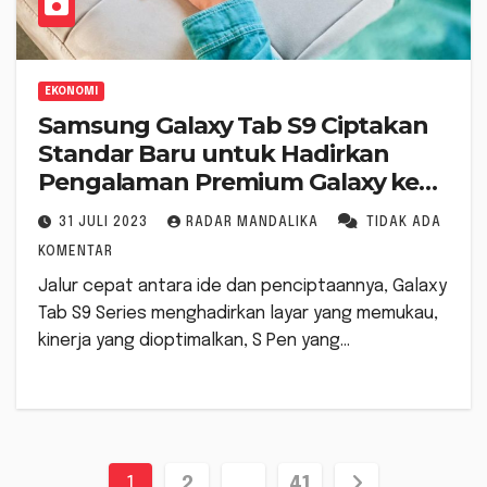
EKONOMI
Samsung Galaxy Tab S9 Ciptakan
Standar Baru untuk Hadirkan
Pengalaman Premium Galaxy ke
Sebuah Tablet
31 JULI 2023
RADAR MANDALIKA
TIDAK ADA
KOMENTAR
Jalur cepat antara ide dan penciptaannya, Galaxy
Tab S9 Series menghadirkan layar yang memukau,
kinerja yang dioptimalkan, S Pen yang…
Paginasi
1
2
…
41