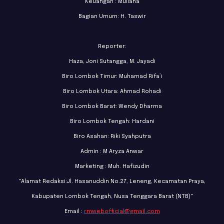
Keuangan : Muliana
Bagian Umum: H. Taswir
Reporter:
Haza, Joni Sutangga, M. Jayadi
Biro Lombok Timur: Muhamad Rifa’i
Biro Lombok Utara: Ahmad Rohadi
Biro Lombok Barat: Wendy Dharma
Biro Lombok Tengah: Hardani
Biro Asahan: Riki Syahputra
Admin : M Aryza Anwar
Marketing : Muh. Hafizudin
"Alamat Redaksi:Jl. Hasanuddin No.27, Leneng, Kecamatan Praya,
Kabupaten Lombok Tengah, Nusa Tenggara Barat (NTB)"
Email :
rmwebofficial@gmail.com