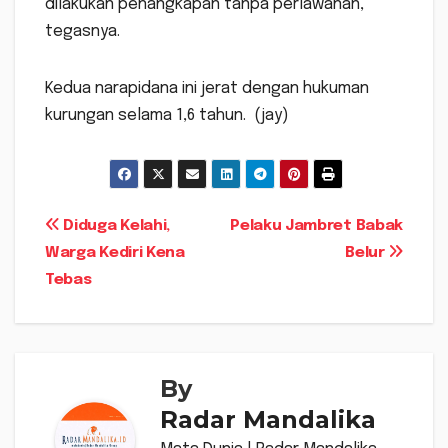
dilakukan penangkapan tanpa perlawanan,”
tegasnya.
Kedua narapidana ini jerat dengan hukuman
kurungan selama 1,6 tahun. (jay)
Navigasi
Diduga Kelahi,
Pelaku Jambret Babak
Warga Kediri Kena
Belur
pos
Tebas
By
Radar Mandalika