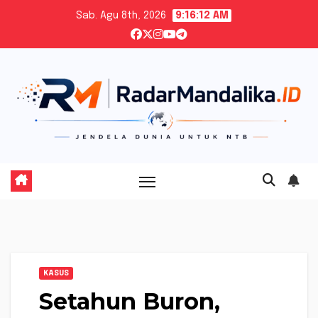
Skip
Sab. Agu 8th, 2026
9:16:13 AM
to
content
KASUS
Setahun Buron,