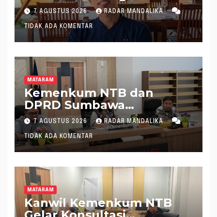
Pimpin KONI NTB
7 AGUSTUS 2026
RADAR MANDALIKA
TIDAK ADA KOMENTAR
MATARAM
Kemenkum NTB dan
DPRD Sumbawa
Mantapkan Rencana
7 AGUSTUS 2026
RADAR MANDALIKA
Pembentukan 8 Raperda
TIDAK ADA KOMENTAR
Inisiatif
MATARAM
Kanwil Kemenkum NTB
Gelar Konsultasi