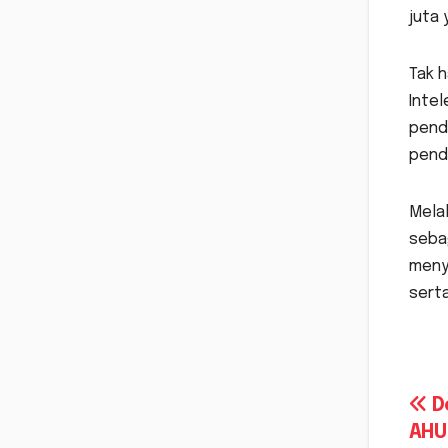
juta
Tak 
Intel
pend
penda
Melal
sebag
meny
sert
Na
Do
AHU 