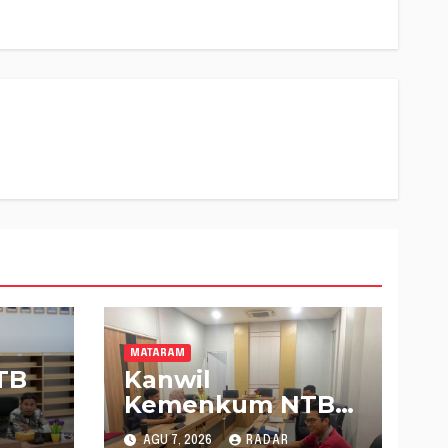
MATARAM
TB
Kanwil
Kemenkum NTB
Gelar Konsultasi
AGU 7, 2026
RADAR