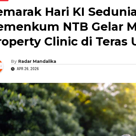
emarak Hari KI Sedunia
emenkum NTB Gelar Mob
roperty Clinic di Teras
By
Radar Mandalika
APR 26, 2026