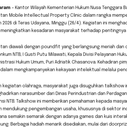
aram
– Kantor Wilayah Kementerian Hukum Nusa Tenggara B
tan Mobile Intellectual Property Clinic dalam rangka memper
 2026 di Teras Udayana, Minggu (26/4). Kegiatan ini menghad
 meningkatkan kesadaran masyarakat terhadap pentingnya k
tan diawali dengan poundfit yang berlangsung meriah dan di
kum NTB, I Gusti Putu Milawati, Kepala Divisi Pelayanan Huk
istrasi Hukum Umum, Puri Adriatik Chasanova. Kehadiran pi
f dalam mengkampanyekan kekayaan intelektual melalui pe
n kegiatan olahraga, masyarakat juga disuguhkan talkshow i
adirkan narasumber dari Dinas Perindustrian dan Perdagang
insi NTB. Talkshow ini memberikan pemahaman kepada masya
m mendukung pengembangan usaha, khususnya di sektor indu
ana semakin semarak dengan adanya games dan kuis interak
ung. Berbagai hadiah menarik disediakan, mulai dari doorpr