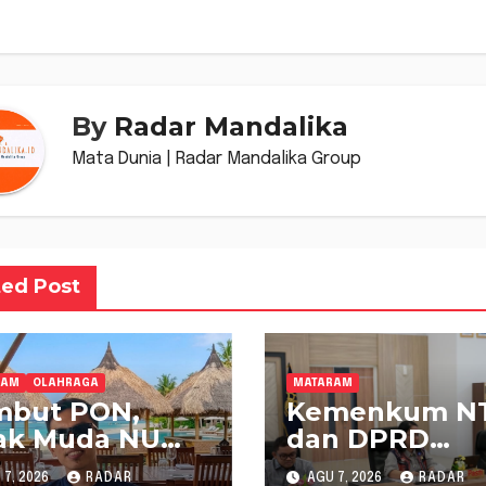
s
By
Radar Mandalika
Mata Dunia | Radar Mandalika Group
ted Post
RAM
OLAHRAGA
MATARAM
mbut PON,
Kemenkum N
ak Muda NU
dan DPRD
B Dukung
Sumbawa
7, 2026
RADAR
AGU 7, 2026
RADAR