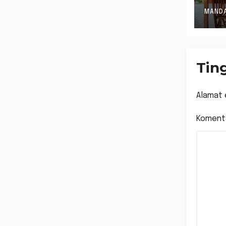
Gu
KO
MANDA
Tin
Alamat 
Koment