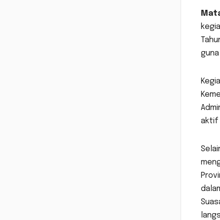
Mat
kegia
Tahun
guna
Kegia
Kemen
Admin
akti
Selai
mengh
Prov
dala
Suas
langs