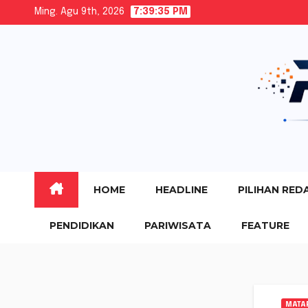
Skip
Ming. Agu 9th, 2026
7:39:36 PM
to
content
HOME
HEADLINE
PILIHAN RED
PENDIDIKAN
PARIWISATA
FEATURE
MATA