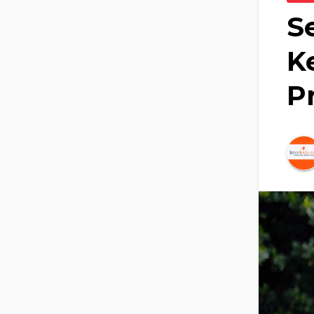
S
K
P