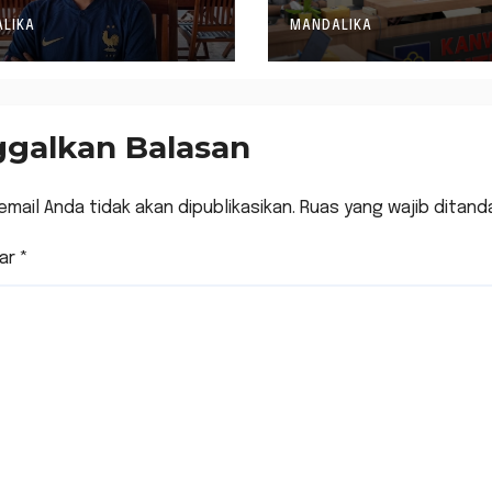
bernur Pimpin
Mantapkan
NI NTB
Rencana
LIKA
MANDALIKA
Pembentukan
Raperda Inisia
ggalkan Balasan
email Anda tidak akan dipublikasikan.
Ruas yang wajib ditand
ar
*