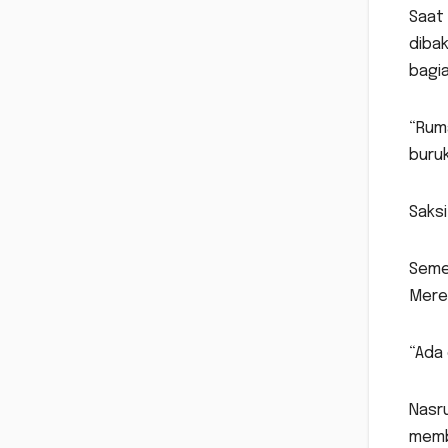
Saat 
diba
bagia
“Rum
buruk
Saksi
Seme
Merek
“Ada 
Nasru
memb