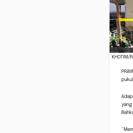
KHOTIM/R
PRAYA
pukul
Adap
yang 
Bahk
“Mem