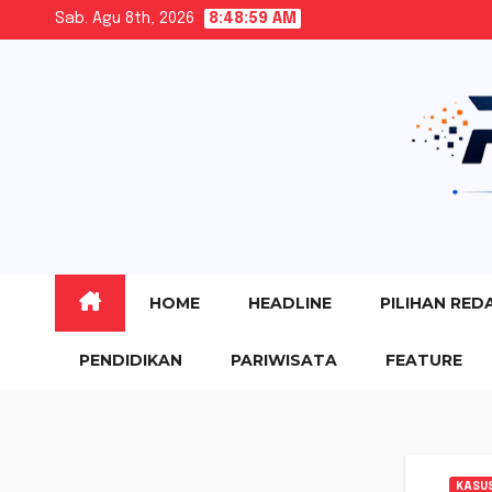
Skip
Sab. Agu 8th, 2026
8:49:00 AM
to
content
HOME
HEADLINE
PILIHAN RED
PENDIDIKAN
PARIWISATA
FEATURE
KASU