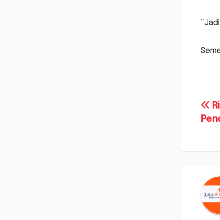
“Jadi
Semen
Na
Ri
Pen
po