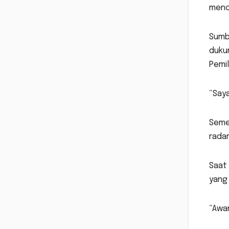
menol
Sumb
duku
Pemi
“Saya
Semen
radar
Saat 
yang
“Awan