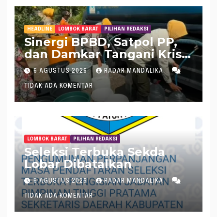
HEADLINE
LOMBOK BARAT
PILIHAN REDAKSI
Sinergi BPBD, Satpol PP,
dan Damkar Tangani Krisis
Air Bersih di Lobar
6 AGUSTUS 2026
RADAR MANDALIKA
TIDAK ADA KOMENTAR
LOMBOK BARAT
PILIHAN REDAKSI
Seleksi Terbuka Sekda
Lobar Dibatalkan
6 AGUSTUS 2026
RADAR MANDALIKA
TIDAK ADA KOMENTAR