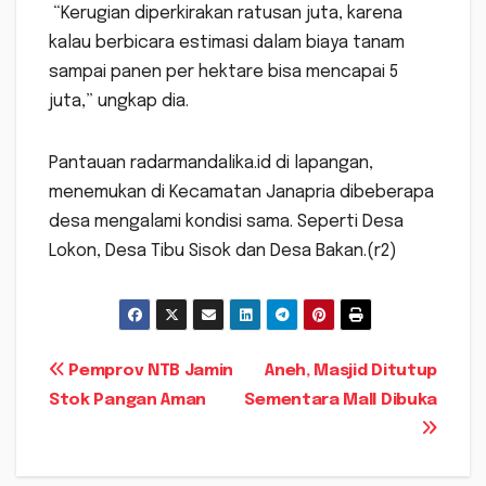
“Kerugian diperkirakan ratusan juta, karena
kalau berbicara estimasi dalam biaya tanam
sampai panen per hektare bisa mencapai 5
juta,” ungkap dia.
Pantauan radarmandalika.id di lapangan,
menemukan di Kecamatan Janapria dibeberapa
desa mengalami kondisi sama. Seperti Desa
Lokon, Desa Tibu Sisok dan Desa Bakan.(r2)
Navigasi
Pemprov NTB Jamin
Aneh, Masjid Ditutup
Stok Pangan Aman
Sementara Mall Dibuka
pos