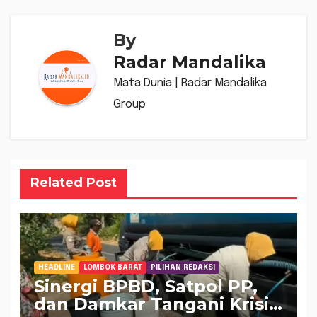
By
Radar Mandalika
Mata Dunia | Radar Mandalika
Group
Related Post
HEADLINE
LOMBOK BARAT
PILIHAN REDAKSI
Sinergi BPBD, Satpol PP,
dan Damkar Tangani Krisis