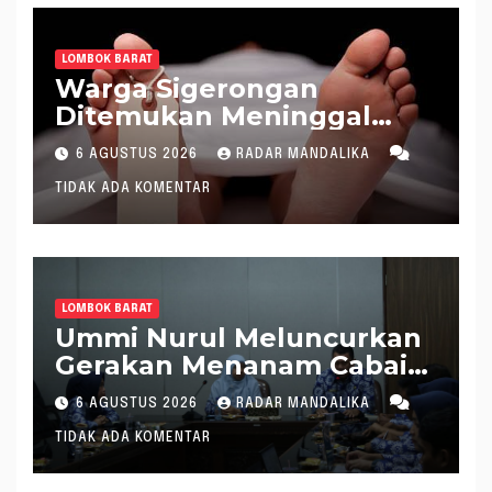
LOMBOK BARAT
Warga Sigerongan
Ditemukan Meninggal
saat Setrum Ikan di
6 AGUSTUS 2026
RADAR MANDALIKA
Sungai
TIDAK ADA KOMENTAR
LOMBOK BARAT
Ummi Nurul Meluncurkan
Gerakan Menanam Cabai
Tangani Inflasi
6 AGUSTUS 2026
RADAR MANDALIKA
TIDAK ADA KOMENTAR