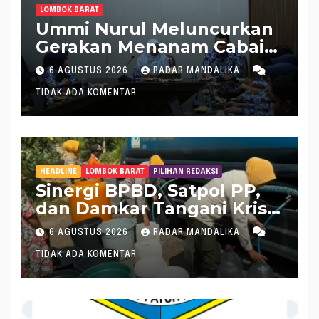
LOMBOK BARAT
Ummi Nurul Meluncurkan
Gerakan Menanam Cabai
Tangani Inflasi
6 AGUSTUS 2026
RADAR MANDALIKA
TIDAK ADA KOMENTAR
HEADLINE
LOMBOK BARAT
PILIHAN REDAKSI
Sinergi BPBD, Satpol PP,
dan Damkar Tangani Krisis
Air Bersih di Lobar
6 AGUSTUS 2026
RADAR MANDALIKA
TIDAK ADA KOMENTAR