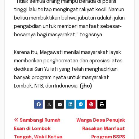
“Tidak semua orang mampu berada di posisi
tinggi lalu tetap mengingat rakyat kecil. Namun
beliau membuktikan bahwa jabatan adalah jalan
pengabdian untuk memberi manfaat sebesar-
besarnya bagi masyarakat,” tegasnya.
Karena itu, Megawati menilai masyarakat layak
memberikan penghormatan dan apresiasi atas
dedikasi Sari Yuliati yang telah menghadirkan
banyak program nyata untuk masyarakat
Lombok, NTB, dan Indonesia.
(jho)
Navigasi
Sambangi Rumah
Warga Desa Penujak
Esan di Lombok
Rasakan Manfaat
pos
Tengah, Wakil Ketua
Program BSPS