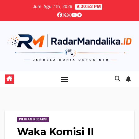
Skip
Jum. Agu 7th, 2026
9:30:54 PM
to
content
PILIHAN REDAKSI
Waka Komisi II