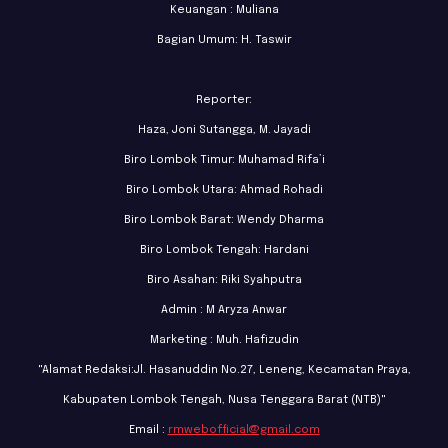
Keuangan : Muliana
Bagian Umum: H. Taswir
Reporter:
Haza, Joni Sutangga, M. Jayadi
Biro Lombok Timur: Muhamad Rifa’i
Biro Lombok Utara: Ahmad Rohadi
Biro Lombok Barat: Wendy Dharma
Biro Lombok Tengah: Hardani
Biro Asahan: Riki Syahputra
Admin : M Aryza Anwar
Marketing : Muh. Hafizudin
"Alamat Redaksi:Jl. Hasanuddin No.27, Leneng, Kecamatan Praya,
Kabupaten Lombok Tengah, Nusa Tenggara Barat (NTB)"
Email :
rmwebofficial@gmail.com