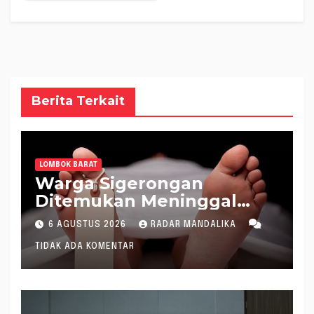
Berita Terkait
LOMBOK BARAT
Warga Sigerongan
Ditemukan Meninggal
saat Setrum Ikan di
6 AGUSTUS 2026
RADAR MANDALIKA
Sungai
TIDAK ADA KOMENTAR