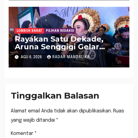
LOMBOK BARAT
PILIHAN REDAKSI
Rayakan Satu Dekade,
Aruna Senggigi Gelar
Aruna Makeup Artist
AGU 6, 2026
RADAR MANDALIKA
Competition 2026
Tinggalkan Balasan
Alamat email Anda tidak akan dipublikasikan.
Ruas
yang wajib ditandai
*
Komentar
*