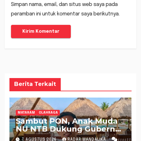
Simpan nama, email, dan situs web saya pada
peramban ini untuk komentar saya berikutnya.
Berita Terkait
MATARAM
OLAHRAGA
Sambut PON, Anak Muda
NU NTB Dukung Gubernur
Pimpin KONI NTB
7 AGUSTUS 2026
RADAR MANDALIKA