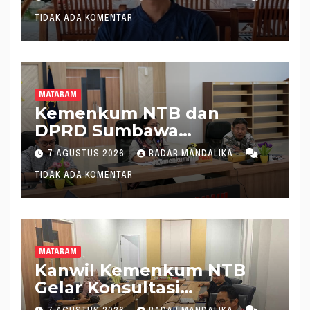
TIDAK ADA KOMENTAR
MATARAM
Kemenkum NTB dan
DPRD Sumbawa
Mantapkan Rencana
7 AGUSTUS 2026
RADAR MANDALIKA
Pembentukan 8 Raperda
TIDAK ADA KOMENTAR
Inisiatif
MATARAM
Kanwil Kemenkum NTB
Gelar Konsultasi
Penghitungan Kebutuhan