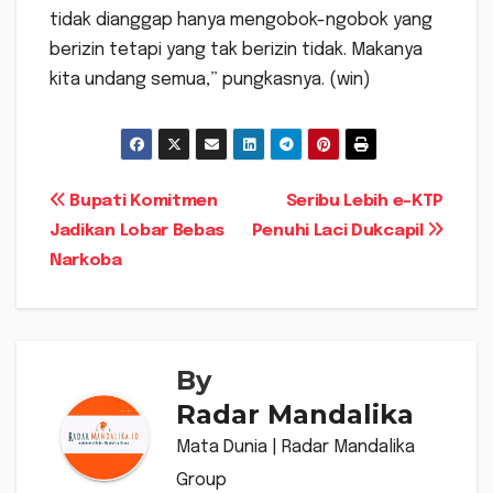
tidak dianggap hanya mengobok-ngobok yang
berizin tetapi yang tak berizin tidak. Makanya
kita undang semua,” pungkasnya. (win)
Navigasi
Bupati Komitmen
Seribu Lebih e-KTP
Jadikan Lobar Bebas
Penuhi Laci Dukcapil
pos
Narkoba
By
Radar Mandalika
Mata Dunia | Radar Mandalika
Group