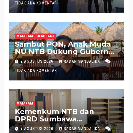
TIDAK ADA KOMENTAR
MATARAM
OLAHRAGA
Sambut PON, Anak Muda
NU NTB Dukung Gubernur
Pimpin KONI NTB
7 AGUSTUS 2026
RADAR MANDALIKA
TIDAK ADA KOMENTAR
MATARAM
Kemenkum NTB dan
DPRD Sumbawa
Mantapkan Rencana
7 AGUSTUS 2026
RADAR MANDALIKA