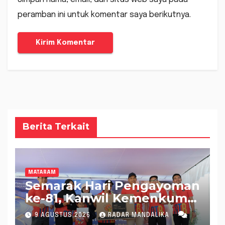
peramban ini untuk komentar saya berikutnya.
Berita Terkait
MATARAM
Semarak Hari Pengayoman
ke-81, Kanwil Kemenkum
NTB Gelar Fun Walk
9 AGUSTUS 2026
RADAR MANDALIKA
Bersama