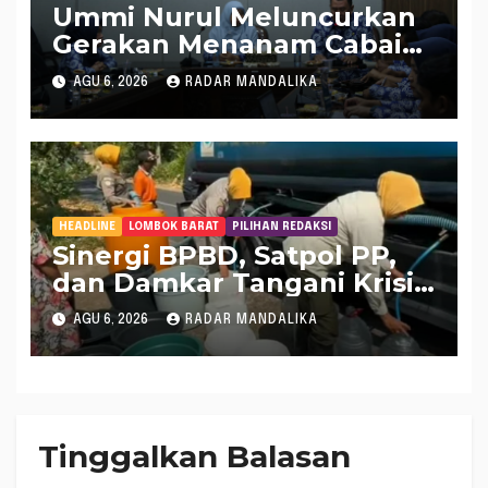
Ummi Nurul Meluncurkan
Gerakan Menanam Cabai
Tangani Inflasi
AGU 6, 2026
RADAR MANDALIKA
HEADLINE
LOMBOK BARAT
PILIHAN REDAKSI
Sinergi BPBD, Satpol PP,
dan Damkar Tangani Krisis
Air Bersih di Lobar
AGU 6, 2026
RADAR MANDALIKA
Tinggalkan Balasan