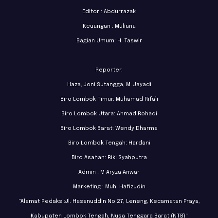
Editor : Abdurrazak
Keuangan : Muliana
Bagian Umum: H. Taswir
Reporter:
Haza, Joni Sutangga, M. Jayadi
Biro Lombok Timur: Muhamad Rifa’i
Biro Lombok Utara: Ahmad Rohadi
Biro Lombok Barat: Wendy Dharma
Biro Lombok Tengah: Hardani
Biro Asahan: Riki Syahputra
Admin : M Aryza Anwar
Marketing : Muh. Hafizudin
"Alamat Redaksi:Jl. Hasanuddin No.27, Leneng, Kecamatan Praya,
Kabupaten Lombok Tengah, Nusa Tenggara Barat (NTB)"