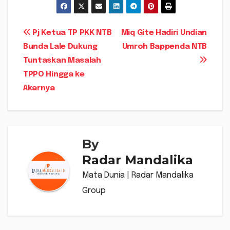
Navigasi
Pj Ketua TP PKK NTB
Miq Gite Hadiri Undian
Bunda Lale Dukung
Umroh Bappenda NTB
pos
Tuntaskan Masalah
TPPO Hingga ke
Akarnya
By
Radar Mandalika
Mata Dunia | Radar Mandalika
Group