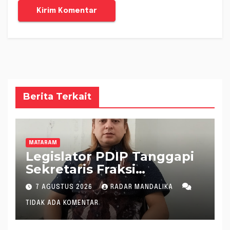
Berita Terkait
MATARAM
Legislator PDIP Tanggapi
Sekretaris Fraksi
Demokrat : WTP Bukan
7 AGUSTUS 2026
RADAR MANDALIKA
Tameng Menolak Audit
TIDAK ADA KOMENTAR
Dana Pergeseran BTT Rp
484 Miliar