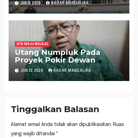
Kukuhkan Ratusan
JUL 9, 2025
RADAR MANDALIKA
Mahasiswa PPG
NTB MAJU MELAJU
Utang Numpluk Pada
Proyek Pokir Dewan
JUN 13, 2024
RADAR MANDALIKA
Tinggalkan Balasan
Alamat email Anda tidak akan dipublikasikan.
Ruas
yang wajib ditandai
*