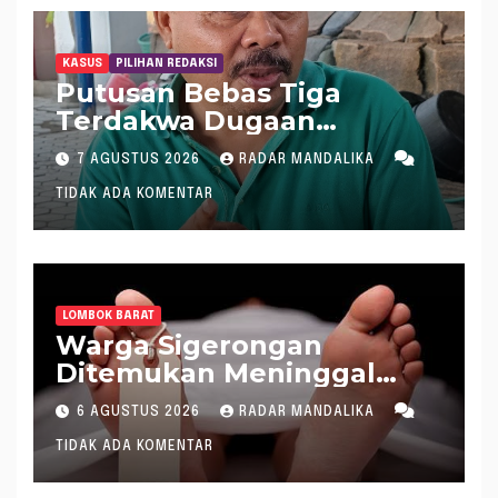
KASUS
PILIHAN REDAKSI
Putusan Bebas Tiga
Terdakwa Dugaan
Gratifikasi Dana “Siluman”
7 AGUSTUS 2026
RADAR MANDALIKA
DPRD NTB, Najamudin
TIDAK ADA KOMENTAR
Sebut Putusan Hakim
Aneh dan Ganjil, Bakal
Lapor Hakim Tipikor
Mataram ke MA
LOMBOK BARAT
Warga Sigerongan
Ditemukan Meninggal
saat Setrum Ikan di
6 AGUSTUS 2026
RADAR MANDALIKA
Sungai
TIDAK ADA KOMENTAR