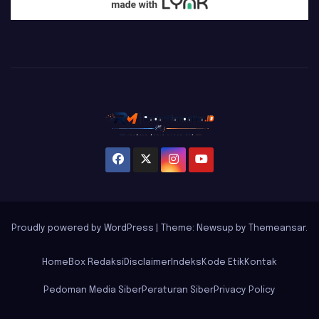
Proudly powered by WordPress
|
Theme: Newsup by
Themeansar
.
Home
Box Redaksi
Disclaimer
Indeks
Kode Etik
Kontak
Pedoman Media Siber
Peraturan Siber
Privacy Policy