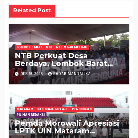
Related Post
LOMBOK BARAT
NTB
NTB MAJU MELAJU
NTB Perkuat Desa
Berdaya, Lombok Barat
Sasar Lima Desa Rentan
DES 16, 2025
RADAR MANDALIKA
MATARAM
NTB MAJU MELAJU
PENDIDIKAN
PILIHAN REDAKSI
Pemda Morowali Apresiasi
LPTK UIN Mataram