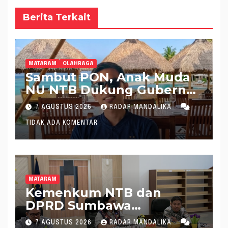
Berita Terkait
MATARAM
OLAHRAGA
Sambut PON, Anak Muda
NU NTB Dukung Gubernur
Pimpin KONI NTB
7 AGUSTUS 2026
RADAR MANDALIKA
TIDAK ADA KOMENTAR
MATARAM
Kemenkum NTB dan
DPRD Sumbawa
Mantapkan Rencana
7 AGUSTUS 2026
RADAR MANDALIKA