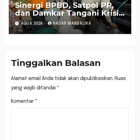
Sinergi BPBD, Satpol PP,
dan Damkar Tangani Krisis
Air Bersih di Lobar
AGU 6, 2026
RADAR MANDALIKA
Tinggalkan Balasan
Alamat email Anda tidak akan dipublikasikan.
Ruas
yang wajib ditandai
*
Komentar
*