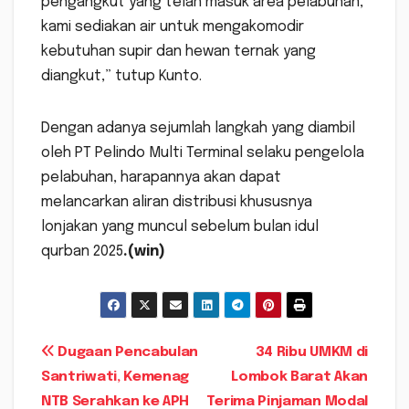
pengangkut yang telah masuk area pelabuhan,
kami sediakan air untuk mengakomodir
kebutuhan supir dan hewan ternak yang
diangkut,” tutup Kunto.
Dengan adanya sejumlah langkah yang diambil
oleh PT Pelindo Multi Terminal selaku pengelola
pelabuhan, harapannya akan dapat
melancarkan aliran distribusi khususnya
lonjakan yang muncul sebelum bulan idul
qurban 2025
.(win)
Navigasi
Dugaan Pencabulan
34 Ribu UMKM di
Santriwati, Kemenag
Lombok Barat Akan
pos
NTB Serahkan ke APH
Terima Pinjaman Modal