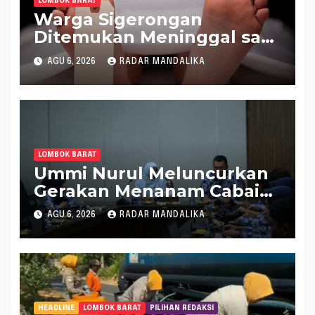
LOMBOK BARAT
Warga Sigerongan
Ditemukan Meninggal saat
Setrum Ikan di Sungai
AGU 6, 2026
RADAR MANDALIKA
LOMBOK BARAT
Ummi Nurul Meluncurkan
Gerakan Menanam Cabai
Tangani Inflasi
AGU 6, 2026
RADAR MANDALIKA
HEADLINE
LOMBOK BARAT
PILIHAN REDAKSI