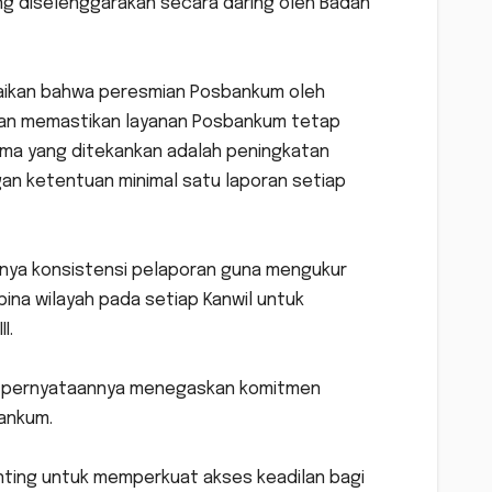
g diselenggarakan secara daring oleh Badan
paikan bahwa peresmian Posbankum oleh
apkan memastikan layanan Posbankum tetap
tama yang ditekankan adalah peningkatan
an ketentuan minimal satu laporan setiap
gnya konsistensi pelaporan guna mengukur
na wilayah pada setiap Kanwil untuk
I.
lam pernyataannya menegaskan komitmen
ankum.
ting untuk memperkuat akses keadilan bagi