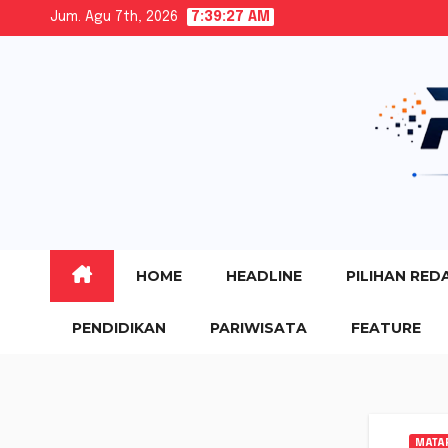
Skip
Jum. Agu 7th, 2026
7:39:28 AM
to
content
HOME
HEADLINE
PILIHAN RED
PENDIDIKAN
PARIWISATA
FEATURE
MATA