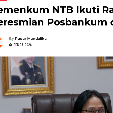
Kemenkum NTB Ikuti Ra
eresmian Posbankum ol
By
Radar Mandalika
FEB 23, 2026