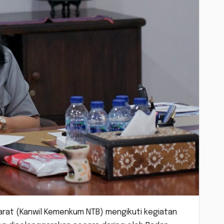
rat (Kanwil Kemenkum NTB) mengikuti kegiatan