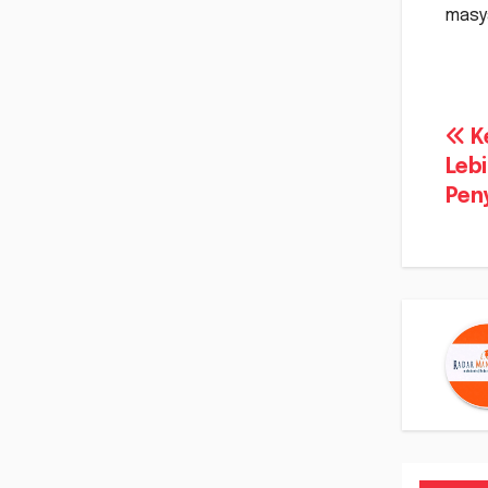
masya
Na
K
Leb
po
Pen