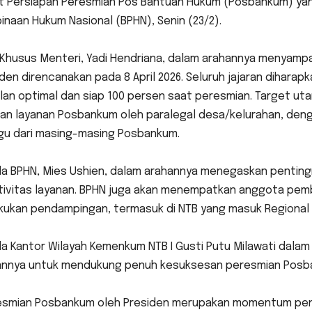
t Persiapan Peresmian Pos Bantuan Hukum (Posbankum) yan
naan Hukum Nasional (BPHN), Senin (23/2).
f Khusus Menteri, Yadi Hendriana, dalam arahannya menyam
den direncanakan pada 8 April 2026. Seluruh jajaran dihar
lan optimal dan siap 100 persen saat peresmian. Target u
ran layanan Posbankum oleh paralegal desa/kelurahan, deng
gu dari masing-masing Posbankum.
ala BPHN, Mies Ushien, dalam arahannya menegaskan pentin
tivitas layanan. BPHN juga akan menempatkan anggota pembi
ukan pendampingan, termasuk di NTB yang masuk Regional II
ala Kantor Wilayah Kemenkum NTB I Gusti Putu Milawati da
rannya untuk mendukung penuh kesuksesan peresmian Posb
resmian Posbankum oleh Presiden merupakan momentum pen