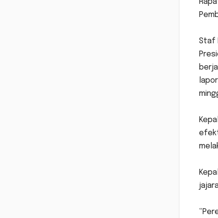
Rapa
Pembi
‎Sta
Presi
berja
lapo
ming
‎Kep
efek
melak
‎Kep
jaja
‎“Pe