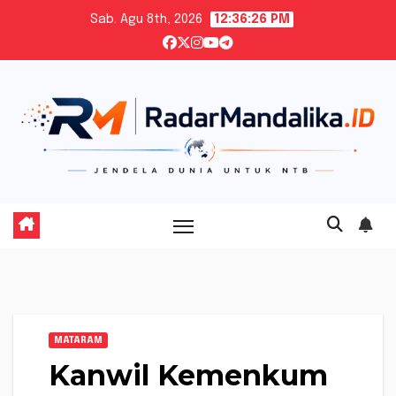
Skip
Sab. Agu 8th, 2026
12:36:27 PM
to
content
MATARAM
Kanwil Kemenkum