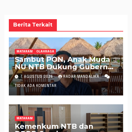
Berita Terkait
MATARAM
OLAHRAGA
Sambut PON, Anak Muda
NU NTB Dukung Gubernur
Pimpin KONI NTB
7 AGUSTUS 2026
RADAR MANDALIKA
TIDAK ADA KOMENTAR
MATARAM
Kemenkum NTB dan