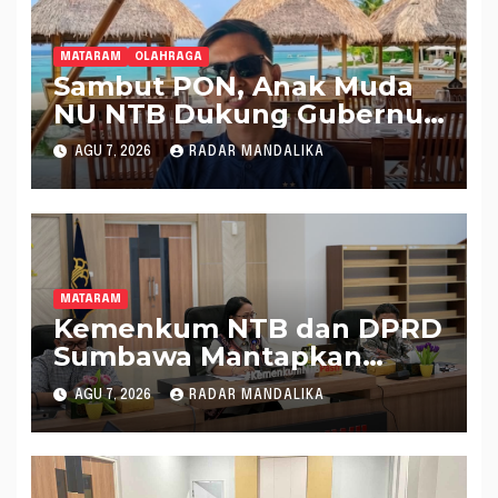
MATARAM
OLAHRAGA
Sambut PON, Anak Muda
NU NTB Dukung Gubernur
Pimpin KONI NTB
AGU 7, 2026
RADAR MANDALIKA
MATARAM
Kemenkum NTB dan DPRD
Sumbawa Mantapkan
Rencana Pembentukan 8
AGU 7, 2026
RADAR MANDALIKA
Raperda Inisiatif