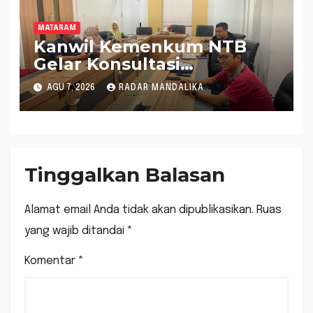
MATARAM
Kanwil Kemenkum NTB
Gelar Konsultasi
Penghitungan Kebutuhan
AGU 7, 2026
RADAR MANDALIKA
Formasi JF Perancang
Peraturan Perundang-
undangan
Tinggalkan Balasan
Alamat email Anda tidak akan dipublikasikan.
Ruas
yang wajib ditandai
*
Komentar
*