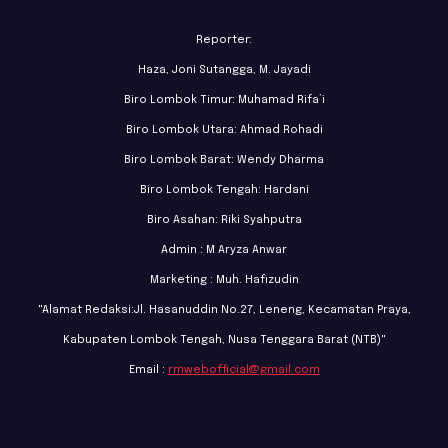
Reporter:
Haza, Joni Sutangga, M. Jayadi
Biro Lombok Timur: Muhamad Rifa’i
Biro Lombok Utara: Ahmad Rohadi
Biro Lombok Barat: Wendy Dharma
Biro Lombok Tengah: Hardani
Biro Asahan: Riki Syahputra
Admin : M Aryza Anwar
Marketing : Muh. Hafizudin
"Alamat Redaksi:Jl. Hasanuddin No.27, Leneng, Kecamatan Praya,
Kabupaten Lombok Tengah, Nusa Tenggara Barat (NTB)"
Email :
rmwebofficial@gmail.com