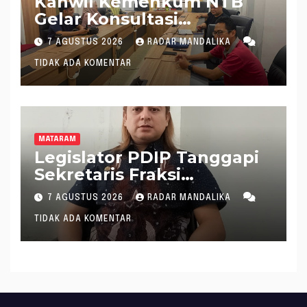
Kanwil Kemenkum NTB
Gelar Konsultasi
Penghitungan Kebutuhan
7 AGUSTUS 2026
RADAR MANDALIKA
Formasi JF Perancang
TIDAK ADA KOMENTAR
Peraturan Perundang-
undangan
MATARAM
Legislator PDIP Tanggapi
Sekretaris Fraksi
Demokrat : WTP Bukan
7 AGUSTUS 2026
RADAR MANDALIKA
Tameng Menolak Audit
TIDAK ADA KOMENTAR
Dana Pergeseran BTT Rp
484 Miliar