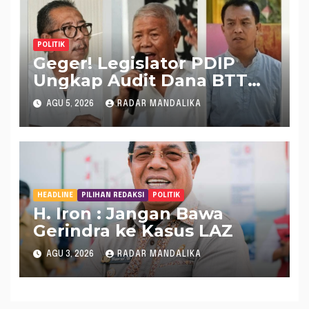
POLITIK
Geger! Legislator PDIP
Ungkap Audit Dana BTT
Rp 484 Miliar di APBD NTB
AGU 5, 2026
RADAR MANDALIKA
2025 Tak Muncul di LHP
BPK
HEADLINE
PILIHAN REDAKSI
POLITIK
H. Iron : Jangan Bawa
Gerindra ke Kasus LAZ
AGU 3, 2026
RADAR MANDALIKA