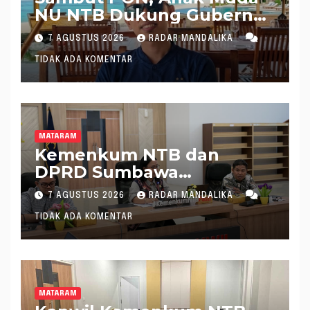
NU NTB Dukung Gubernur
Pimpin KONI NTB
7 AGUSTUS 2026
RADAR MANDALIKA
TIDAK ADA KOMENTAR
MATARAM
Kemenkum NTB dan
DPRD Sumbawa
Mantapkan Rencana
7 AGUSTUS 2026
RADAR MANDALIKA
Pembentukan 8 Raperda
TIDAK ADA KOMENTAR
Inisiatif
MATARAM