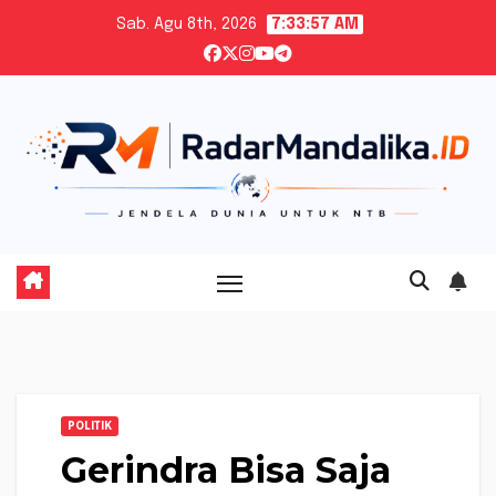
Skip
Sab. Agu 8th, 2026
7:33:58 AM
to
content
POLITIK
Gerindra Bisa Saja