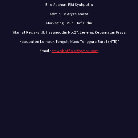
Biro Asahan: Riki Syahputra
Admin : M Aryza Anwar
Marketing : Muh. Hafizudin
"Alamat Redaksi:Jl. Hasanuddin No.27, Leneng, Kecamatan Praya,
Kabupaten Lombok Tengah, Nusa Tenggara Barat (NTB)"
Email :
rmwebofficial@gmail.com