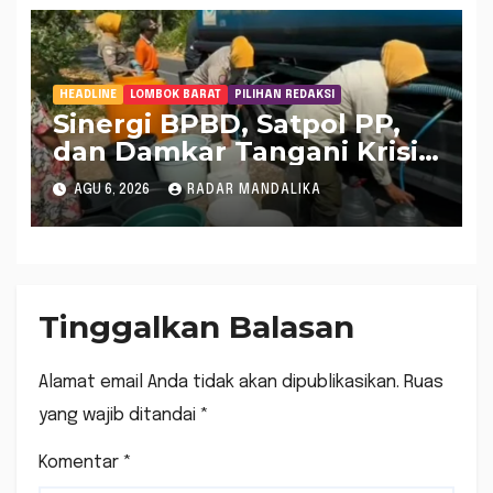
HEADLINE
LOMBOK BARAT
PILIHAN REDAKSI
Sinergi BPBD, Satpol PP,
dan Damkar Tangani Krisis
Air Bersih di Lobar
AGU 6, 2026
RADAR MANDALIKA
Tinggalkan Balasan
Alamat email Anda tidak akan dipublikasikan.
Ruas
yang wajib ditandai
*
Komentar
*