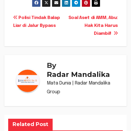
Navigasi
Polisi Tindak Balap
Soal Aset di AMM, Abu:
Liar di Jalur Bypass
Hak Kita Harus
pos
Diambil!
By
Radar Mandalika
Mata Dunia | Radar Mandalika
Group
Related Post