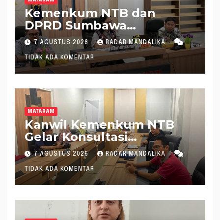
MATARAM
Kemenkum NTB dan
DPRD Sumbawa
Mantapkan Rencana
7 AGUSTUS 2026
RADAR MANDALIKA
Pembentukan 8 Raperda
TIDAK ADA KOMENTAR
Inisiatif
MATARAM
Kanwil Kemenkum NTB
Gelar Konsultasi
Penghitungan Kebutuhan
7 AGUSTUS 2026
RADAR MANDALIKA
Formasi JF Perancang
TIDAK ADA KOMENTAR
Peraturan Perundang-
undangan