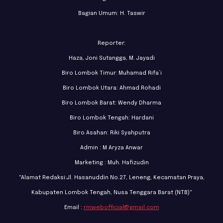
Bagian Umum: H. Taswir
Reporter:
Haza, Joni Sutangga, M. Jayadi
Biro Lombok Timur: Muhamad Rifa’i
Biro Lombok Utara: Ahmad Rohadi
Biro Lombok Barat: Wendy Dharma
Biro Lombok Tengah: Hardani
Biro Asahan: Riki Syahputra
Admin : M Aryza Anwar
Marketing : Muh. Hafizudin
"Alamat Redaksi:Jl. Hasanuddin No.27, Leneng, Kecamatan Praya,
Kabupaten Lombok Tengah, Nusa Tenggara Barat (NTB)"
Email :
rmwebofficial@gmail.com