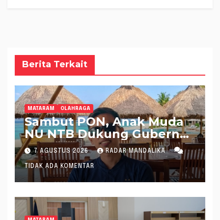
Berita Terkait
MATARAM
OLAHRAGA
Sambut PON, Anak Muda
NU NTB Dukung Gubernur
Pimpin KONI NTB
7 AGUSTUS 2026
RADAR MANDALIKA
TIDAK ADA KOMENTAR