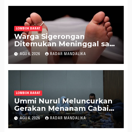
LOMBOK BARAT
Warga Sigerongan
Ditemukan Meninggal saat
Setrum Ikan di Sungai
AGU 6, 2026
RADAR MANDALIKA
LOMBOK BARAT
Ummi Nurul Meluncurkan
Gerakan Menanam Cabai
Tangani Inflasi
AGU 6, 2026
RADAR MANDALIKA