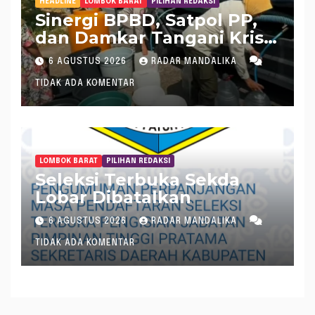
HEADLINE
LOMBOK BARAT
PILIHAN REDAKSI
Sinergi BPBD, Satpol PP,
dan Damkar Tangani Krisis
Air Bersih di Lobar
6 AGUSTUS 2026
RADAR MANDALIKA
TIDAK ADA KOMENTAR
LOMBOK BARAT
PILIHAN REDAKSI
Seleksi Terbuka Sekda
Lobar Dibatalkan
6 AGUSTUS 2026
RADAR MANDALIKA
TIDAK ADA KOMENTAR