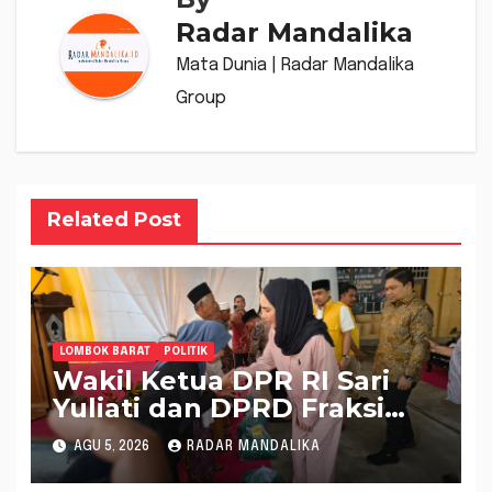
Radar Mandalika
Mata Dunia | Radar Mandalika
Group
Related Post
LOMBOK BARAT
POLITIK
Wakil Ketua DPR RI Sari
Yuliati dan DPRD Fraksi
Golkar Kolaborasi
AGU 5, 2026
RADAR MANDALIKA
Alokasikan Ratusan Unit
Bantuan RTLH