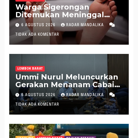
Warga Sigerongan
Ditemukan Meninggal
saat Setrum Ikan di
6 AGUSTUS 2026
RADAR MANDALIKA
Sungai
TIDAK ADA KOMENTAR
LOMBOK BARAT
Ummi Nurul Meluncurkan
Gerakan Menanam Cabai
Tangani Inflasi
6 AGUSTUS 2026
RADAR MANDALIKA
TIDAK ADA KOMENTAR