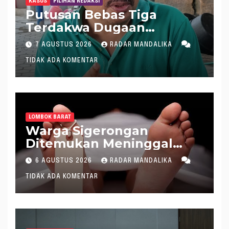
KASUS
PILIHAN REDAKSI
Putusan Bebas Tiga
Terdakwa Dugaan
Gratifikasi Dana “Siluman”
7 AGUSTUS 2026
RADAR MANDALIKA
DPRD NTB, Najamudin
TIDAK ADA KOMENTAR
Sebut Putusan Hakim
Aneh dan Ganjil, Bakal
Lapor Hakim Tipikor
Mataram ke MA
LOMBOK BARAT
Warga Sigerongan
Ditemukan Meninggal
saat Setrum Ikan di
6 AGUSTUS 2026
RADAR MANDALIKA
Sungai
TIDAK ADA KOMENTAR