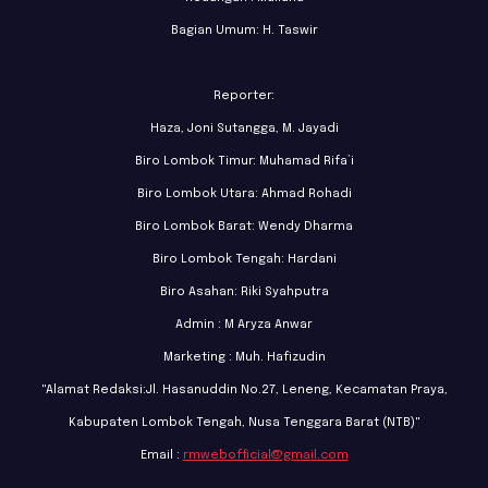
Bagian Umum: H. Taswir
Reporter:
Haza, Joni Sutangga, M. Jayadi
Biro Lombok Timur: Muhamad Rifa’i
Biro Lombok Utara: Ahmad Rohadi
Biro Lombok Barat: Wendy Dharma
Biro Lombok Tengah: Hardani
Biro Asahan: Riki Syahputra
Admin : M Aryza Anwar
Marketing : Muh. Hafizudin
"Alamat Redaksi:Jl. Hasanuddin No.27, Leneng, Kecamatan Praya,
Kabupaten Lombok Tengah, Nusa Tenggara Barat (NTB)"
Email :
rmwebofficial@gmail.com