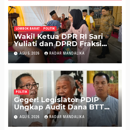
LOMBOK BARAT
POLITIK
Wakil Ketua DPR RI Sari
Yuliati dan DPRD Fraksi
Golkar Kolaborasi
AGU 5, 2026
RADAR MANDALIKA
Alokasikan Ratusan Unit
Bantuan RTLH
POLITIK
Geger! Legislator PDIP
Ungkap Audit Dana BTT
Rp 484 Miliar di APBD NTB
AGU 5, 2026
RADAR MANDALIKA
2025 Tak Muncul di LHP
BPK