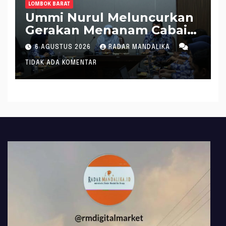
LOMBOK BARAT
Ummi Nurul Meluncurkan
Gerakan Menanam Cabai
Tangani Inflasi
6 AGUSTUS 2026
RADAR MANDALIKA
TIDAK ADA KOMENTAR