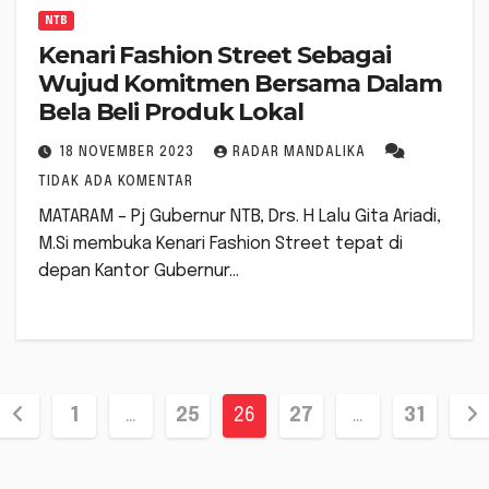
NTB
Kenari Fashion Street Sebagai
Wujud Komitmen Bersama Dalam
Bela Beli Produk Lokal
18 NOVEMBER 2023
RADAR MANDALIKA
TIDAK ADA KOMENTAR
MATARAM – Pj Gubernur NTB, Drs. H Lalu Gita Ariadi,
M.Si membuka Kenari Fashion Street tepat di
depan Kantor Gubernur…
Paginasi
1
…
25
26
27
…
31
pos