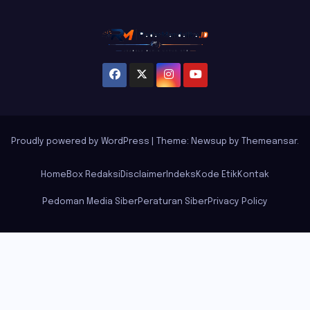
Proudly powered by WordPress
|
Theme: Newsup by
Themeansar
.
Home
Box Redaksi
Disclaimer
Indeks
Kode Etik
Kontak
Pedoman Media Siber
Peraturan Siber
Privacy Policy