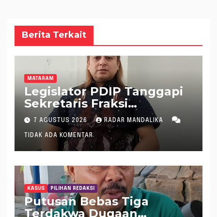
Berita Terkait
MATARAM
Legislator PDIP Tanggapi
Sekretaris Fraksi
Demokrat : WTP Bukan
7 AGUSTUS 2026
RADAR MANDALIKA
Tameng Menolak Audit
TIDAK ADA KOMENTAR
Dana Pergeseran BTT Rp
484 Miliar
KASUS
PILIHAN REDAKSI
Putusan Bebas Tiga
Terdakwa Dugaan