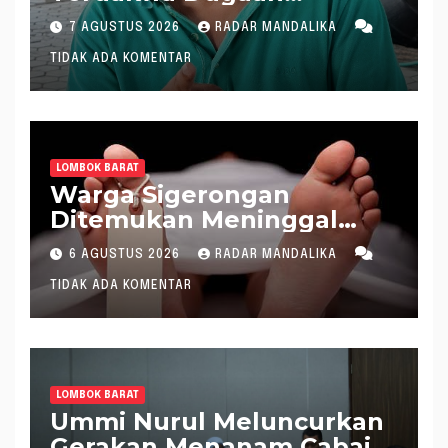
Gratifikasi Dana “Siluman”
7 AGUSTUS 2026
RADAR MANDALIKA
DPRD NTB, Najamudin
TIDAK ADA KOMENTAR
Sebut Putusan Hakim
Aneh dan Ganjil, Bakal
Lapor Hakim Tipikor
Mataram ke MA
LOMBOK BARAT
Warga Sigerongan
Ditemukan Meninggal
saat Setrum Ikan di
6 AGUSTUS 2026
RADAR MANDALIKA
Sungai
TIDAK ADA KOMENTAR
LOMBOK BARAT
Ummi Nurul Meluncurkan
Gerakan Menanam Cabai