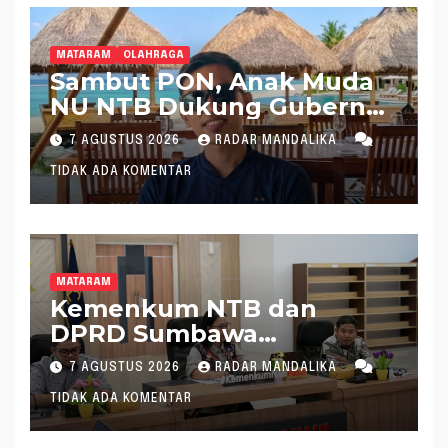
MATARAM
OLAHRAGA
Sambut PON, Anak Muda
NU NTB Dukung Gubernur
Pimpin KONI NTB
7 AGUSTUS 2026
RADAR MANDALIKA
TIDAK ADA KOMENTAR
MATARAM
Kemenkum NTB dan
DPRD Sumbawa
Mantapkan Rencana
7 AGUSTUS 2026
RADAR MANDALIKA
Pembentukan 8 Raperda
TIDAK ADA KOMENTAR
Inisiatif