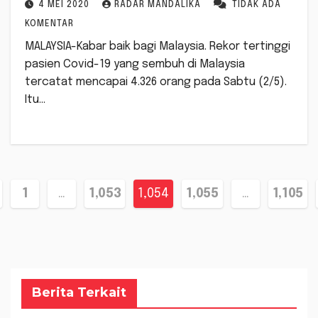
4 MEI 2020
RADAR MANDALIKA
TIDAK ADA
KOMENTAR
MALAYSIA-Kabar baik bagi Malaysia. Rekor tertinggi
pasien Covid-19 yang sembuh di Malaysia
tercatat mencapai 4.326 orang pada Sabtu (2/5).
Itu…
ginasi
1
…
1,053
1,054
1,055
…
1,105
s
Berita Terkait