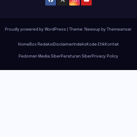
Proudly powered by WordPress
|
Theme: Newsup by
Themeansar
.
Home
Box Redaksi
Disclaimer
Indeks
Kode Etik
Kontak
Pedoman Media Siber
Peraturan Siber
Privacy Policy