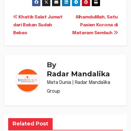
Navigasi
Khatib Salat Jumat
Alhamdulillah, Satu
dari Bakan Sudah
Pasien Korona di
pos
Bebas
Mataram Sembuh
By
Radar Mandalika
Mata Dunia | Radar Mandalika
Group
Related Post