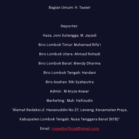
Bagian Umum: H. Taswir
Reporter:
Haza, Joni Sutangga, M. Jayadi
Biro Lombok Timur: Muhamad Rifa’i
Biro Lombok Utara: Ahmad Rohadi
Biro Lombok Barat: Wendy Dharma
Biro Lombok Tengah: Hardani
Biro Asahan: Riki Syahputra
Admin : M Aryza Anwar
Marketing : Muh. Hafizudin
"Alamat Redaksi:Jl. Hasanuddin No.27, Leneng, Kecamatan Praya,
Kabupaten Lombok Tengah, Nusa Tenggara Barat (NTB)"
Email :
rmwebofficial@gmail.com