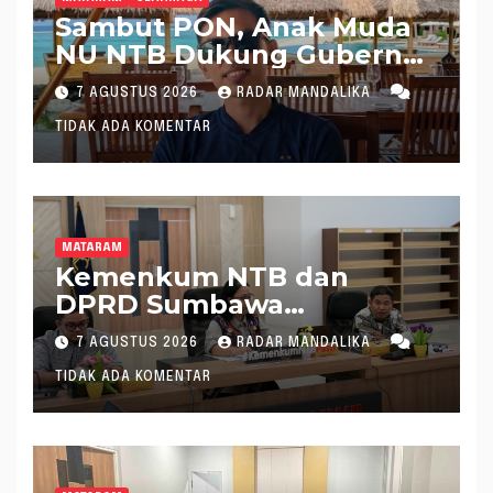
Sambut PON, Anak Muda
NU NTB Dukung Gubernur
Pimpin KONI NTB
7 AGUSTUS 2026
RADAR MANDALIKA
TIDAK ADA KOMENTAR
MATARAM
Kemenkum NTB dan
DPRD Sumbawa
Mantapkan Rencana
7 AGUSTUS 2026
RADAR MANDALIKA
Pembentukan 8 Raperda
TIDAK ADA KOMENTAR
Inisiatif