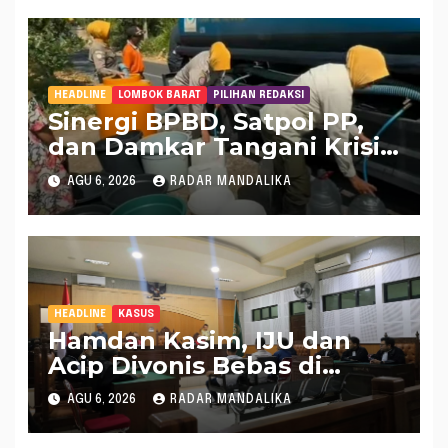
HEADLINE
LOMBOK BARAT
PILIHAN REDAKSI
Sinergi BPBD, Satpol PP,
dan Damkar Tangani Krisis
Air Bersih di Lobar
AGU 6, 2026
RADAR MANDALIKA
HEADLINE
KASUS
Hamdan Kasim, IJU dan
Acip Divonis Bebas di
Kasus Dugaan Gratifikasi
AGU 6, 2026
RADAR MANDALIKA
DPRD NTB, Kuasa Hukum:
Putusan Bersifat Final