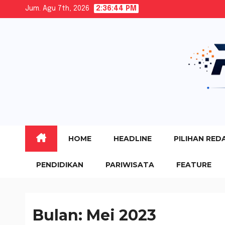
Skip
Jum. Agu 7th, 2026
2:36:45 PM
to
content
HOME
HEADLINE
PILIHAN RED
PENDIDIKAN
PARIWISATA
FEATURE
Bulan:
Mei 2023