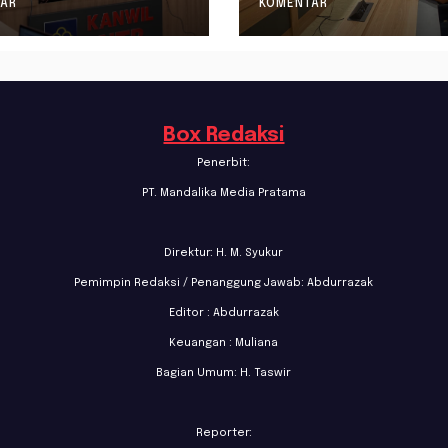
bentukan 8
Formasi JF
AR
KOMENTAR
rda Inisiatif
Perancang
Peraturan
Perundang-
undangan
Box Redaksi
Penerbit:
PT. Mandalika Media Pratama
Direktur: H. M. Syukur
Pemimpin Redaksi / Penanggung Jawab: Abdurrazak
Editor : Abdurrazak
Keuangan : Muliana
Bagian Umum: H. Taswir
Reporter: