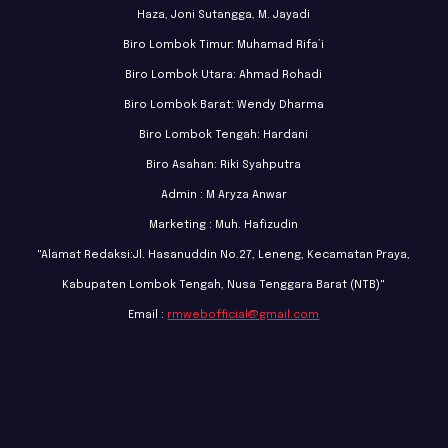
Haza, Joni Sutangga, M. Jayadi
Biro Lombok Timur: Muhamad Rifa’i
Biro Lombok Utara: Ahmad Rohadi
Biro Lombok Barat: Wendy Dharma
Biro Lombok Tengah: Hardani
Biro Asahan: Riki Syahputra
Admin : M Aryza Anwar
Marketing : Muh. Hafizudin
"Alamat Redaksi:Jl. Hasanuddin No.27, Leneng, Kecamatan Praya,
Kabupaten Lombok Tengah, Nusa Tenggara Barat (NTB)"
Email :
rmwebofficial@gmail.com