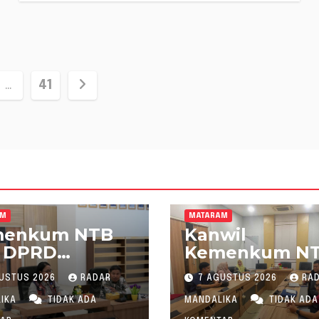
si
…
41
AM
MATARAM
menkum NTB
Kanwil
 DPRD
Kemenkum N
mbawa
Gelar Konsulta
USTUS 2026
RADAR
7 AGUSTUS 2026
RA
tapkan
Penghitungan
cana
Kebutuhan
LIKA
TIDAK ADA
MANDALIKA
TIDAK ADA