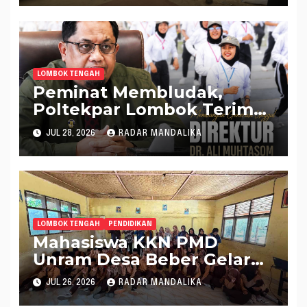
LOMBOK TENGAH
Peminat Membludak,
Poltekpar Lombok Terima
560 Mahasiswa Baru
JUL 28, 2026
RADAR MANDALIKA
LOMBOK TENGAH
PENDIDIKAN
Mahasiswa KKN PMD
Unram Desa Beber Gelar
Penyuluhan Hukum
JUL 26, 2026
RADAR MANDALIKA
Pencegahan Pernikahan