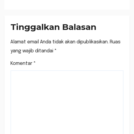
Dini di Yayasan Ash-
Shalihin NW Paok Kuning
Tinggalkan Balasan
Alamat email Anda tidak akan dipublikasikan.
Ruas
yang wajib ditandai
*
Komentar
*