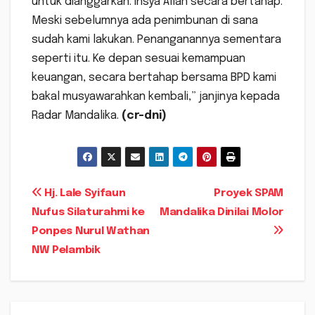
untuk dianggarkan. Insya Allah secara bertahap.
Meski sebelumnya ada penimbunan di sana
sudah kami lakukan. Penanganannya sementara
seperti itu. Ke depan sesuai kemampuan
keuangan, secara bertahap bersama BPD kami
bakal musyawarahkan kembali,” janjinya kepada
Radar Mandalika.
(cr-dni)
Navigasi
Hj. Lale Syifaun
Proyek SPAM
Nufus Silaturahmi ke
Mandalika Dinilai Molor
pos
Ponpes Nurul Wathan
NW Pelambik