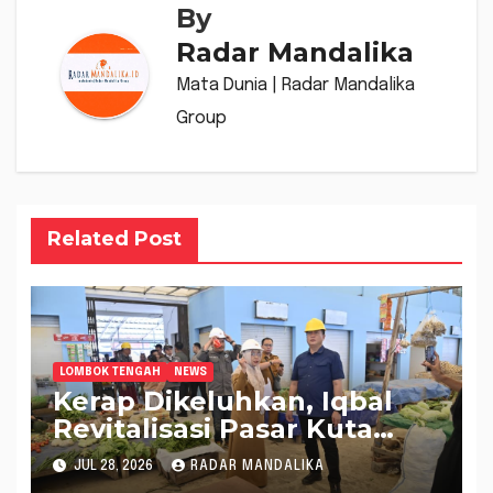
By
Radar Mandalika
Mata Dunia | Radar Mandalika
Group
Related Post
LOMBOK TENGAH
NEWS
Kerap Dikeluhkan, Iqbal
Revitalisasi Pasar Kuta
Mandalika Jadi Lebih
JUL 28, 2026
RADAR MANDALIKA
Nyaman