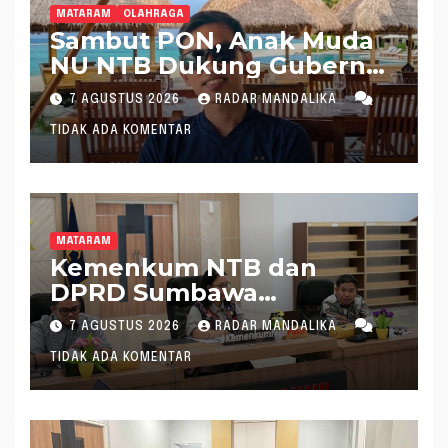
MATARAM
OLAHRAGA
Sambut PON, Anak Muda
NU NTB Dukung Gubernur
Pimpin KONI NTB
7 AGUSTUS 2026
RADAR MANDALIKA
TIDAK ADA KOMENTAR
MATARAM
Kemenkum NTB dan
DPRD Sumbawa
Mantapkan Rencana
7 AGUSTUS 2026
RADAR MANDALIKA
Pembentukan 8 Raperda
TIDAK ADA KOMENTAR
Inisiatif