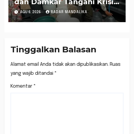
dan Damkar Tangani Krisis
Air Bersih di Lobar
AGU 6, 2026
RADAR MANDALIKA
Tinggalkan Balasan
Alamat email Anda tidak akan dipublikasikan.
Ruas
yang wajib ditandai
*
Komentar
*