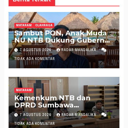
MATARAM
OLAHRAGA
Sambut PON, Anak Muda
NU NTB Dukung Gubernur
Pimpin KONI NTB
7 AGUSTUS 2026
RADAR MANDALIKA
TIDAK ADA KOMENTAR
MATARAM
Kemenkum NTB dan
DPRD Sumbawa
Mantapkan Rencana
7 AGUSTUS 2026
RADAR MANDALIKA
Pembentukan 8 Raperda
TIDAK ADA KOMENTAR
Inisiatif