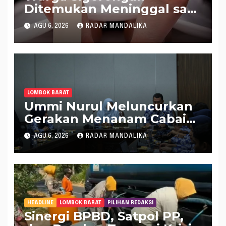
Ditemukan Meninggal saat
Setrum Ikan di Sungai
AGU 6, 2026
RADAR MANDALIKA
LOMBOK BARAT
Ummi Nurul Meluncurkan
Gerakan Menanam Cabai
Tangani Inflasi
AGU 6, 2026
RADAR MANDALIKA
HEADLINE
LOMBOK BARAT
PILIHAN REDAKSI
Sinergi BPBD, Satpol PP,