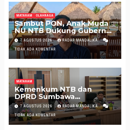
MATARAM
OLAHRAGA
Sambut PON, Anak Muda
NU NTB Dukung Gubernur
Pimpin KONI NTB
7 AGUSTUS 2026
RADAR MANDALIKA
TIDAK ADA KOMENTAR
MATARAM
Kemenkum NTB dan
DPRD Sumbawa
Mantapkan Rencana
7 AGUSTUS 2026
RADAR MANDALIKA
Pembentukan 8 Raperda
TIDAK ADA KOMENTAR
Inisiatif