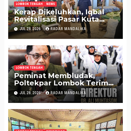
LOMBOK TENGAH
NEWS
Kerap Dikeluhkan, Iqbal
Revitalisasi Pasar Kuta
Mandalika Jadi Lebih
JUL 28, 2026
RADAR MANDALIKA
Nyaman
LOMBOK TENGAH
Peminat Membludak,
Poltekpar Lombok Terima
560 Mahasiswa Baru
JUL 28, 2026
RADAR MANDALIKA