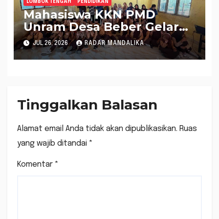
LOMBOK TENGAH
PENDIDIKAN
Mahasiswa KKN PMD
Unram Desa Beber Gelar
Penyuluhan Hukum
JUL 26, 2026
RADAR MANDALIKA
Pencegahan Pernikahan
Dini di Yayasan Ash-
Shalihin NW Paok Kuning
Tinggalkan Balasan
Alamat email Anda tidak akan dipublikasikan.
Ruas
yang wajib ditandai
*
Komentar
*