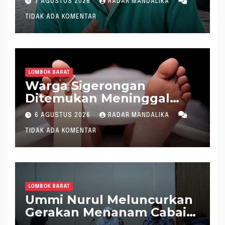
7 AGUSTUS 2026
RADAR MANDALIKA
DPRD NTB, Najamudin
TIDAK ADA KOMENTAR
Sebut Putusan Hakim
Aneh dan Ganjil, Bakal
Lapor Hakim Tipikor
Mataram ke MA
LOMBOK BARAT
Warga Sigerongan
Ditemukan Meninggal
saat Setrum Ikan di
6 AGUSTUS 2026
RADAR MANDALIKA
Sungai
TIDAK ADA KOMENTAR
LOMBOK BARAT
Ummi Nurul Meluncurkan
Gerakan Menanam Cabai
Tangani Inflasi