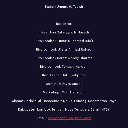
Bagian Umum: H. Taswir
Reporter:
Haza, Joni Sutangga, M. Jayadi
Biro Lombok Timur: Muhamad Rifa’i
Biro Lombok Utara: Ahmad Rohadi
Biro Lombok Barat: Wendy Dharma
Biro Lombok Tengah: Hardani
Biro Asahan: Riki Syahputra
Admin : M Aryza Anwar
Marketing : Muh. Hafizudin
"Alamat Redaksi:Jl. Hasanuddin No.27, Leneng, Kecamatan Praya,
Kabupaten Lombok Tengah, Nusa Tenggara Barat (NTB)"
Email :
rmwebofficial@gmail.com