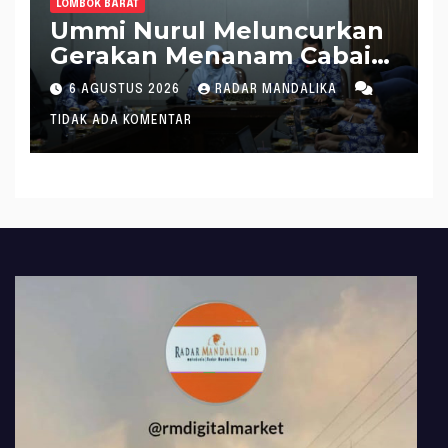
LOMBOK BARAT
Ummi Nurul Meluncurkan
Gerakan Menanam Cabai
Tangani Inflasi
6 AGUSTUS 2026
RADAR MANDALIKA
TIDAK ADA KOMENTAR