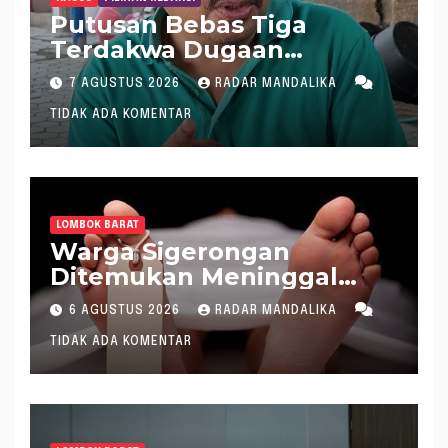
Putusan Bebas Tiga
Terdakwa Dugaan
Gratifikasi Dana “Siluman”
7 AGUSTUS 2026
RADAR MANDALIKA
DPRD NTB, Najamudin
TIDAK ADA KOMENTAR
Sebut Putusan Hakim
Aneh dan Ganjil, Bakal
Lapor Hakim Tipikor
Mataram ke MA
LOMBOK BARAT
Warga Sigerongan
Ditemukan Meninggal
saat Setrum Ikan di
6 AGUSTUS 2026
RADAR MANDALIKA
Sungai
TIDAK ADA KOMENTAR