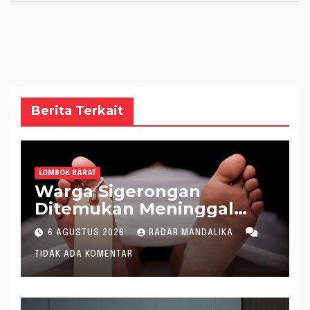
Berita Terkait
LOMBOK BARAT
Warga Sigerongan
Ditemukan Meninggal
saat Setrum Ikan di
6 AGUSTUS 2026
RADAR MANDALIKA
Sungai
TIDAK ADA KOMENTAR