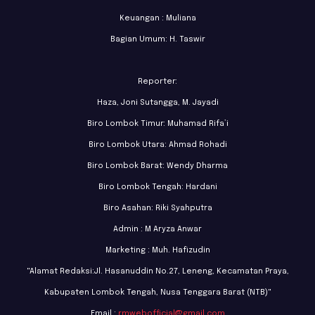
Keuangan : Muliana
Bagian Umum: H. Taswir
Reporter:
Haza, Joni Sutangga, M. Jayadi
Biro Lombok Timur: Muhamad Rifa’i
Biro Lombok Utara: Ahmad Rohadi
Biro Lombok Barat: Wendy Dharma
Biro Lombok Tengah: Hardani
Biro Asahan: Riki Syahputra
Admin : M Aryza Anwar
Marketing : Muh. Hafizudin
"Alamat Redaksi:Jl. Hasanuddin No.27, Leneng, Kecamatan Praya,
Kabupaten Lombok Tengah, Nusa Tenggara Barat (NTB)"
Email :
rmwebofficial@gmail.com