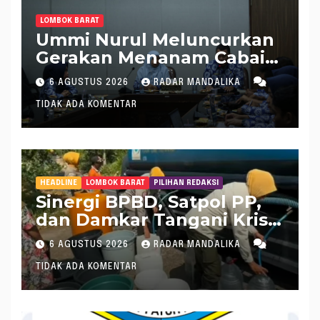
LOMBOK BARAT
Ummi Nurul Meluncurkan
Gerakan Menanam Cabai
Tangani Inflasi
6 AGUSTUS 2026
RADAR MANDALIKA
TIDAK ADA KOMENTAR
HEADLINE
LOMBOK BARAT
PILIHAN REDAKSI
Sinergi BPBD, Satpol PP,
dan Damkar Tangani Krisis
Air Bersih di Lobar
6 AGUSTUS 2026
RADAR MANDALIKA
TIDAK ADA KOMENTAR