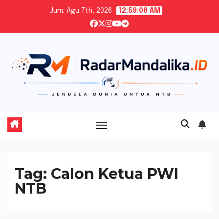
Skip
Jum. Agu 7th, 2026
12:59:09 AM
to
content
Tag:
Calon Ketua PWI
NTB