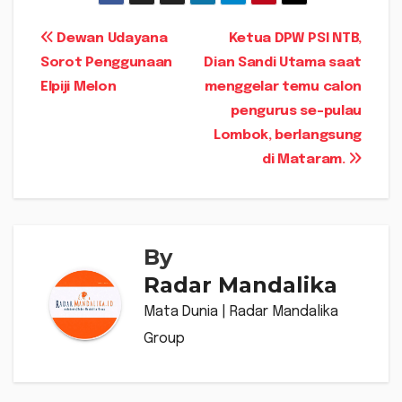
Navigasi
Dewan Udayana
Ketua DPW PSI NTB,
Sorot Penggunaan
Dian Sandi Utama saat
pos
Elpiji Melon
menggelar temu calon
pengurus se-pulau
Lombok, berlangsung
di Mataram.
By
Radar Mandalika
Mata Dunia | Radar Mandalika
Group