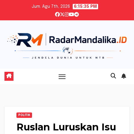
Skip
Jum. Agu 7th, 2026
6:15:37 PM
to
content
POLITIK
Ruslan Luruskan Isu