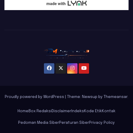
Proudly powered by WordPress
|
Theme: Newsup by
Themeansar
.
Home
Box Redaksi
Disclaimer
Indeks
Kode Etik
Kontak
Pedoman Media Siber
Peraturan Siber
Privacy Policy