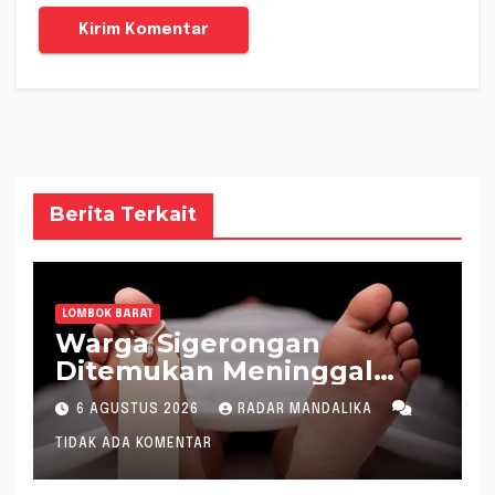
Berita Terkait
LOMBOK BARAT
Warga Sigerongan
Ditemukan Meninggal
saat Setrum Ikan di
6 AGUSTUS 2026
RADAR MANDALIKA
Sungai
TIDAK ADA KOMENTAR