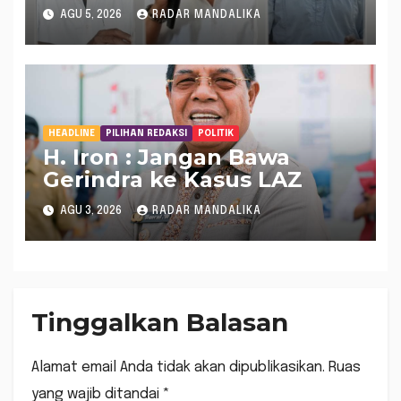
Rp 484 Miliar di APBD NTB
AGU 5, 2026
RADAR MANDALIKA
2025 Tak Muncul di LHP
BPK
HEADLINE
PILIHAN REDAKSI
POLITIK
H. Iron : Jangan Bawa
Gerindra ke Kasus LAZ
AGU 3, 2026
RADAR MANDALIKA
Tinggalkan Balasan
Alamat email Anda tidak akan dipublikasikan.
Ruas
yang wajib ditandai
*