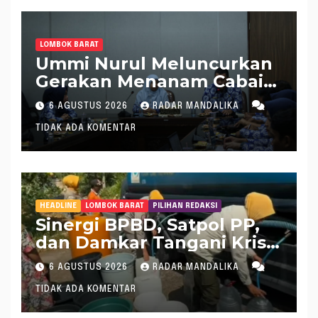
LOMBOK BARAT
Ummi Nurul Meluncurkan
Gerakan Menanam Cabai
Tangani Inflasi
6 AGUSTUS 2026
RADAR MANDALIKA
TIDAK ADA KOMENTAR
HEADLINE
LOMBOK BARAT
PILIHAN REDAKSI
Sinergi BPBD, Satpol PP,
dan Damkar Tangani Krisis
Air Bersih di Lobar
6 AGUSTUS 2026
RADAR MANDALIKA
TIDAK ADA KOMENTAR