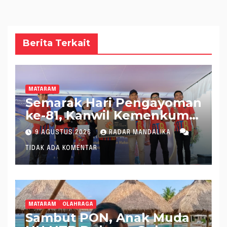
Berita Terkait
MATARAM
Semarak Hari Pengayoman
ke-81, Kanwil Kemenkum
NTB Gelar Fun Walk
9 AGUSTUS 2026
RADAR MANDALIKA
Bersama
TIDAK ADA KOMENTAR
MATARAM
OLAHRAGA
Sambut PON, Anak Muda