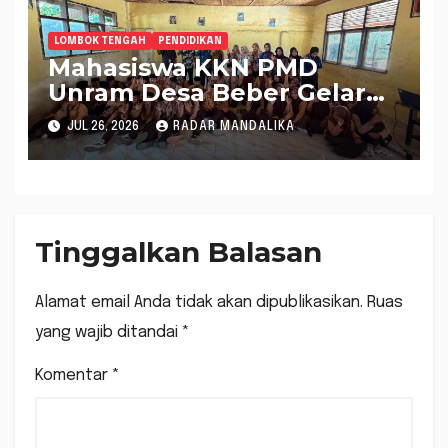
LOMBOK TENGAH
PENDIDIKAN
Mahasiswa KKN PMD
Unram Desa Beber Gelar
Penyuluhan Hukum
JUL 26, 2026
RADAR MANDALIKA
Pencegahan Pernikahan
Dini di Yayasan Ash-
Shalihin NW Paok Kuning
Tinggalkan Balasan
Alamat email Anda tidak akan dipublikasikan.
Ruas
yang wajib ditandai
*
Komentar
*