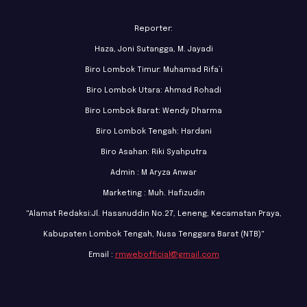
Reporter:
Haza, Joni Sutangga, M. Jayadi
Biro Lombok Timur: Muhamad Rifa’i
Biro Lombok Utara: Ahmad Rohadi
Biro Lombok Barat: Wendy Dharma
Biro Lombok Tengah: Hardani
Biro Asahan: Riki Syahputra
Admin : M Aryza Anwar
Marketing : Muh. Hafizudin
"Alamat Redaksi:Jl. Hasanuddin No.27, Leneng, Kecamatan Praya,
Kabupaten Lombok Tengah, Nusa Tenggara Barat (NTB)"
Email :
rmwebofficial@gmail.com