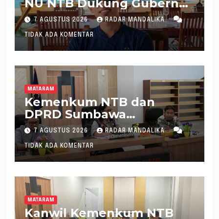
NU NTB Dukung Gubernur
Pimpin KONI NTB
7 AGUSTUS 2026
RADAR MANDALIKA
TIDAK ADA KOMENTAR
MATARAM
Kemenkum NTB dan
DPRD Sumbawa
Mantapkan Rencana
7 AGUSTUS 2026
RADAR MANDALIKA
Pembentukan 8 Raperda
TIDAK ADA KOMENTAR
Inisiatif
MATARAM
Kanwil Kemenkum NTB