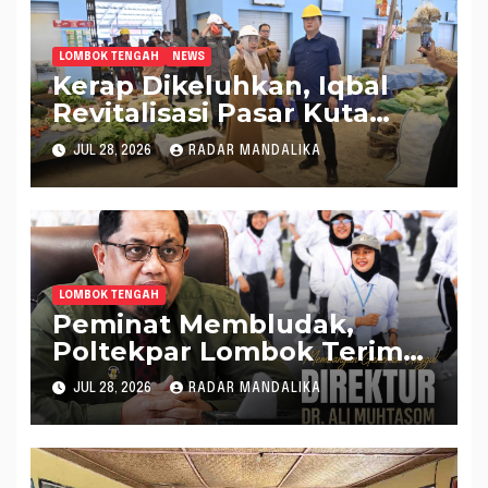
LOMBOK TENGAH
NEWS
Kerap Dikeluhkan, Iqbal
Revitalisasi Pasar Kuta
Mandalika Jadi Lebih
JUL 28, 2026
RADAR MANDALIKA
Nyaman
LOMBOK TENGAH
Peminat Membludak,
Poltekpar Lombok Terima
560 Mahasiswa Baru
JUL 28, 2026
RADAR MANDALIKA