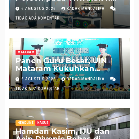
2026, Tertinggi Kedua
6 AGUSTUS 2026
RADAR MANDALIKA
Nasional
TIDAK ADA KOMENTAR
MATARAM
Panen Guru Besar, UIN
Mataram Kukuhkan
Profesor ke 72 dan 73
6 AGUSTUS 2026
RADAR MANDALIKA
TIDAK ADA KOMENTAR
HEADLINE
KASUS
Hamdan Kasim, IJU dan
Acip Divonis Bebas di