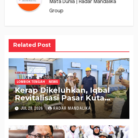
Mata Dunia | Radar Mandalika
Group
Related Post
LOMBOK TENGAH
NEWS
Kerap Dikeluhkan, Iqbal
Revitalisasi Pasar Kuta
Mandalika Jadi Lebih
JUL 28, 2026
RADAR MANDALIKA
Nyaman