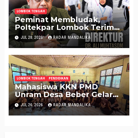
LOMBOK TENGAH
Peminat Membludak,
Poltekpar Lombok Terima
560 Mahasiswa Baru
JUL 28, 2026
RADAR MANDALIKA
LOMBOK TENGAH
PENDIDIKAN
Mahasiswa KKN PMD
Unram Desa Beber Gelar
Penyuluhan Hukum
JUL 26, 2026
RADAR MANDALIKA
Pencegahan Pernikahan
Dini di Yayasan Ash-
Shalihin NW Paok Kuning