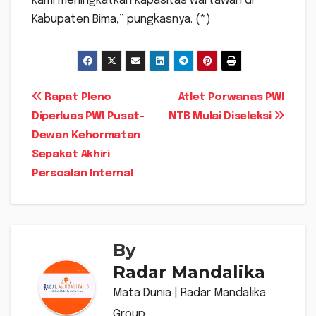
kami meningkatkan kapasitas wartawan di
Kabupaten Bima,” pungkasnya. (*)
Navigasi
Rapat Pleno
Atlet Porwanas PWI
Diperluas PWI Pusat-
NTB Mulai Diseleksi
pos
Dewan Kehormatan
Sepakat Akhiri
Persoalan Internal
By
Radar Mandalika
Mata Dunia | Radar Mandalika
Group