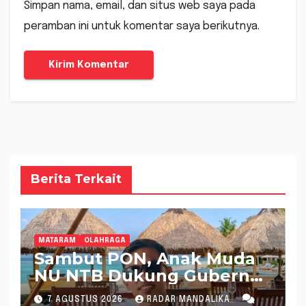
Simpan nama, email, dan situs web saya pada
peramban ini untuk komentar saya berikutnya.
Berita Terkait
MATARAM
OLAHRAGA
Sambut PON, Anak Muda
NU NTB Dukung Gubernur
Pimpin KONI NTB
7 AGUSTUS 2026
RADAR MANDALIKA