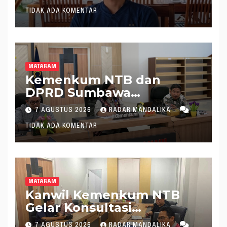
TIDAK ADA KOMENTAR
MATARAM
Kemenkum NTB dan
DPRD Sumbawa
Mantapkan Rencana
7 AGUSTUS 2026
RADAR MANDALIKA
Pembentukan 8 Raperda
TIDAK ADA KOMENTAR
Inisiatif
MATARAM
Kanwil Kemenkum NTB
Gelar Konsultasi
Penghitungan Kebutuhan
7 AGUSTUS 2026
RADAR MANDALIKA