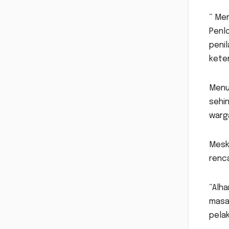
“ Me
Penlo
penil
keter
Menu
sehi
warg
Meski
renc
“Alha
masal
pelak