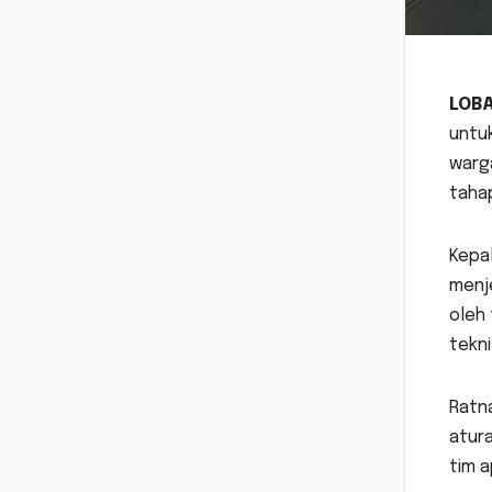
LOB
untu
warga
tahap
Kepa
menje
oleh 
tekn
Ratn
atur
tim a