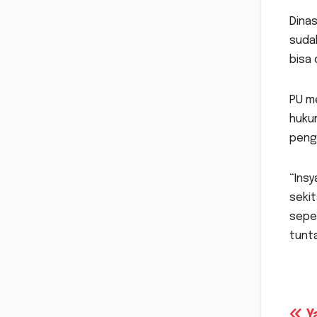
Dina
sudah
bisa 
PU m
hukum
peng
“Insy
sekit
sepe
tunt
Y