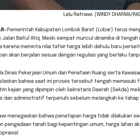
Lalu Ratnawi. (WINDY DHARMA/R
AR
—Pemerintah Kabupaten Lombok Barat (Lobar) terus me
k Jalan Baitul Atiq. Meski sempat muncul dinamika di teng
 karena meminta nilai tafsir harga lebih dahulu baru pers
an akan berjalan sesuai dengan regulasi yang berlaku tan
la Dinas Pekerjaan Umum dan Penataan Ruang serta Kawasan
laskan bahwa saat ini proses tersebut tengah memasuki fase
tim kajian yang dipimpin oleh Sekretaris Daerah (Sekda) me
is dan administratif terpenuhi sebelum melangkah ke taha
awi menegaskan bahwa penetapan harga tidak dilakukan sec
an pengadaan tanah bagi kepentingan umum, harga lahan aka
ppraisal.