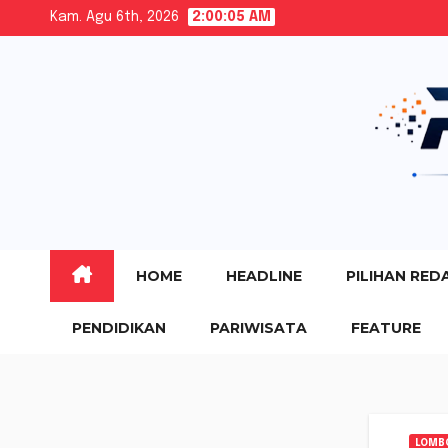
Skip
Kam. Agu 6th, 2026
2:00:06 AM
to
content
HOME
HEADLINE
PILIHAN RED
PENDIDIKAN
PARIWISATA
FEATURE
LOMB