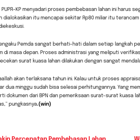
s PUPR-KP menyadari proses pembebasan lahan ini harus se
 dialokasikan itu mencapai sekitar Rp80 miliar itu teranca
diekeskusi.
engaku Pemda sangat berhati-hati dalam setiap langkah pe
 di masa depan. Proses administrasi yang meliputi verifika
ecekan surat kuasa lahan dilakukan dengan sangat mendal
aallah akan terlaksana tahun ini. Kalau untuk proses apprais
ar dua minggu sudah bisa selesai perhitungannya. Yang me
rti dokumen dari BPN dan pemeriksaan surat-surat kuasa la
as,” pungkasnya
.(win)
akin Percepatan Pembebasan Lahan
W