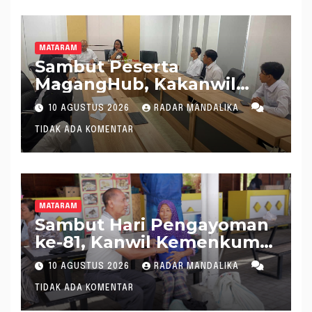
MATARAM
Sambut Peserta
MagangHub, Kakanwil
Kemenkum NTB Tekankan
10 AGUSTUS 2026
RADAR MANDALIKA
Disiplin dan Kontribusi di
TIDAK ADA KOMENTAR
Dunia Kerja
MATARAM
Sambut Hari Pengayoman
ke-81, Kanwil Kemenkum
NTB Kembali Salurkan
10 AGUSTUS 2026
RADAR MANDALIKA
Bantuan Sosial kepada
TIDAK ADA KOMENTAR
Masyarakat di Mataram