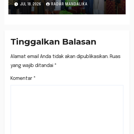
Amerta Salurkan 100 Paket
JUL 18, 2026
RADAR MANDALIKA
Sembako
Tinggalkan Balasan
Alamat email Anda tidak akan dipublikasikan.
Ruas
yang wajib ditandai
*
Komentar
*