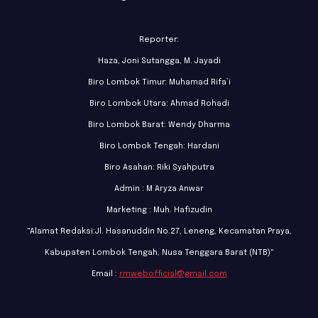
Reporter:
Haza, Joni Sutangga, M. Jayadi
Biro Lombok Timur: Muhamad Rifa’i
Biro Lombok Utara: Ahmad Rohadi
Biro Lombok Barat: Wendy Dharma
Biro Lombok Tengah: Hardani
Biro Asahan: Riki Syahputra
Admin : M Aryza Anwar
Marketing : Muh. Hafizudin
"Alamat Redaksi:Jl. Hasanuddin No.27, Leneng, Kecamatan Praya,
Kabupaten Lombok Tengah, Nusa Tenggara Barat (NTB)"
Email :
rmwebofficial@gmail.com