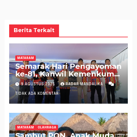
Berita Terkait
MATARAM
Semarak Hari Pengayoman
ke-81, Kanwil Kemenkum
NTB Gelar Fun Walk
9 AGUSTUS 2026
RADAR MANDALIKA
Bersama
TIDAK ADA KOMENTAR
MATARAM
OLAHRAGA
Sambut PON, Anak Muda