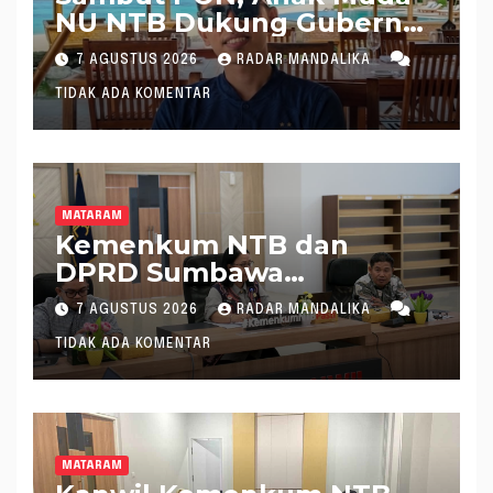
NU NTB Dukung Gubernur
Pimpin KONI NTB
7 AGUSTUS 2026
RADAR MANDALIKA
TIDAK ADA KOMENTAR
MATARAM
Kemenkum NTB dan
DPRD Sumbawa
Mantapkan Rencana
7 AGUSTUS 2026
RADAR MANDALIKA
Pembentukan 8 Raperda
TIDAK ADA KOMENTAR
Inisiatif
MATARAM