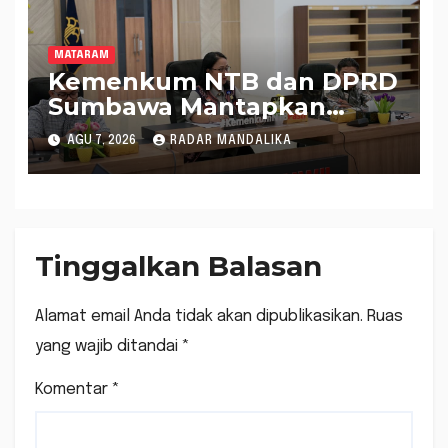
MATARAM
Kemenkum NTB dan DPRD
Sumbawa Mantapkan
Rencana Pembentukan 8
AGU 7, 2026
RADAR MANDALIKA
Raperda Inisiatif
Tinggalkan Balasan
Alamat email Anda tidak akan dipublikasikan.
Ruas
yang wajib ditandai
*
Komentar
*