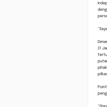
Inde
deng
perse
“Saya
Dima
31 Ja
tert
putar
piha
pilka
Point
peng
“Shi