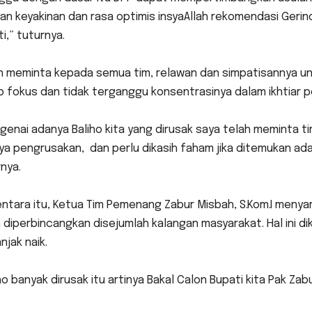
n keyakinan dan rasa optimis insyaAllah rekomendasi Gerind
i,” tuturnya.
un meminta kepada semua tim, relawan dan simpatisannya u
 fokus dan tidak terganggu konsentrasinya dalam ikhtiar p
enai adanya Baliho kita yang dirusak saya telah meminta t
ya pengrusakan, dan perlu dikasih faham jika ditemukan ad
nya.
tara itu, Ketua Tim Pemenang Zabur Misbah, S.Kom.I menyam
 diperbincangkan disejumlah kalangan masyarakat. Hal ini di
jak naik.
ho banyak dirusak itu artinya Bakal Calon Bupati kita Pak Za