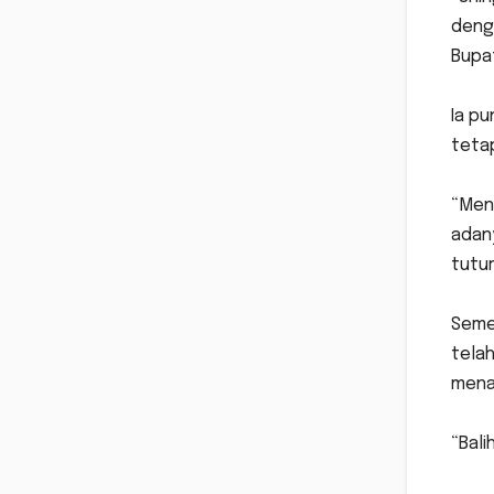
denga
Bupat
Ia p
tetap
“Meng
adan
tutur
Semen
telah
menan
“Bali