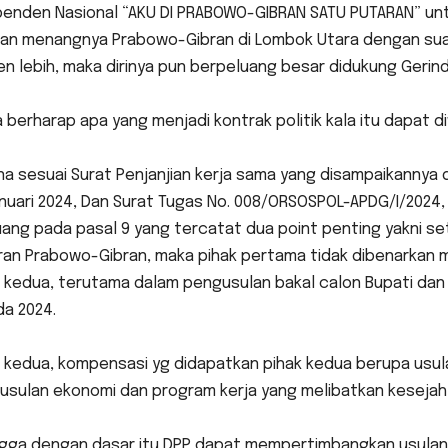
penden Nasional “AKU DI PRABOWO-GIBRAN SATU PUTARAN” unt
an menangnya Prabowo-Gibran di Lombok Utara dengan suara
n lebih, maka dirinya pun berpeluang besar didukung Gerind
 berharap apa yang menjadi kontrak politik kala itu dapat 
na sesuai Surat Penjanjian kerja sama yang disampaikannya
nuari 2024, Dan Surat Tugas No. 008/ORSOSPOL-APDG/I/2024, t
uang pada pasal 9 yang tercatat dua point penting yakni 
an Prabowo-Gibran, maka pihak pertama tidak dibenarkan m
k kedua, terutama dalam pengusulan bakal calon Bupati dan
da 2024.
 kedua, kompensasi yg didapatkan pihak kedua berupa usula
usulan ekonomi dan program kerja yang melibatkan kesejah
ngga dengan dasar itu DPP dapat mempertimbangkan usulan 