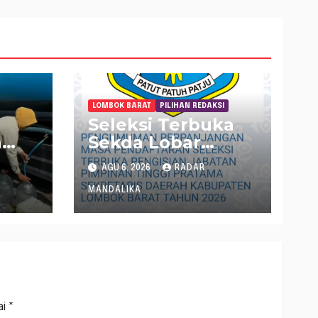
LOMBOK BARAT
PILIHAN REDAKSI
Seleksi Terbuka
n
Sekda Lobar
ni
Dibatalkan
AGU 6, 2026
RADAR
ih di
MANDALIKA
ai
*