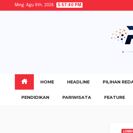
Skip
Ming. Agu 9th, 2026
5:57:41 PM
to
content
HOME
HEADLINE
PILIHAN RED
PENDIDIKAN
PARIWISATA
FEATURE
LOMB