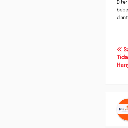
Diter
beber
diant
Na
Sa
Tida
po
Han