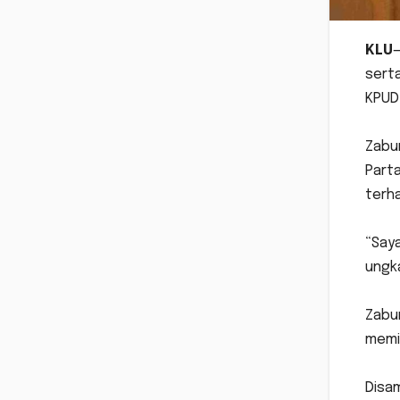
KLU
—
serta
KPUD 
Zabur
Parta
terh
“Saya
ungka
Zabur
memil
Disa