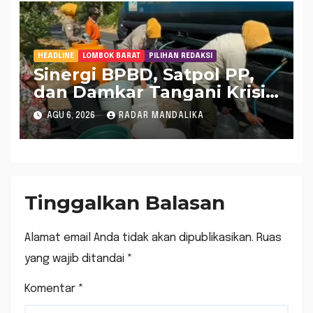
HEADLINE
LOMBOK BARAT
PILIHAN REDAKSI
Sinergi BPBD, Satpol PP,
dan Damkar Tangani Krisis
Air Bersih di Lobar
AGU 6, 2026
RADAR MANDALIKA
Tinggalkan Balasan
Alamat email Anda tidak akan dipublikasikan.
Ruas
yang wajib ditandai
*
Komentar
*