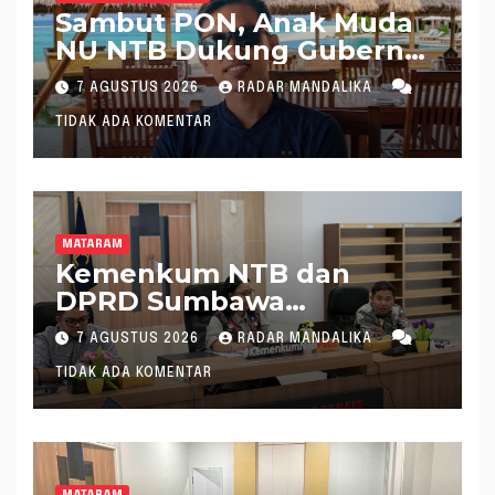
Sambut PON, Anak Muda
NU NTB Dukung Gubernur
Pimpin KONI NTB
7 AGUSTUS 2026
RADAR MANDALIKA
TIDAK ADA KOMENTAR
MATARAM
Kemenkum NTB dan
DPRD Sumbawa
Mantapkan Rencana
7 AGUSTUS 2026
RADAR MANDALIKA
Pembentukan 8 Raperda
TIDAK ADA KOMENTAR
Inisiatif
MATARAM