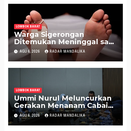
LOMBOK BARAT
Warga Sigerongan
Ditemukan Meninggal saat
Setrum Ikan di Sungai
AGU 6, 2026
RADAR MANDALIKA
LOMBOK BARAT
Ummi Nurul Meluncurkan
Gerakan Menanam Cabai
Tangani Inflasi
AGU 6, 2026
RADAR MANDALIKA