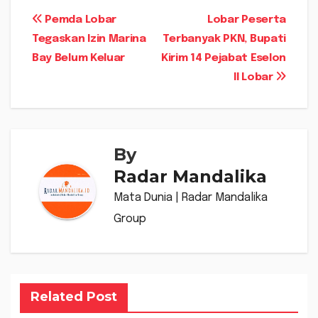
Navigasi
Pemda Lobar
Lobar Peserta
Tegaskan Izin Marina
Terbanyak PKN, Bupati
pos
Bay Belum Keluar
Kirim 14 Pejabat Eselon
II Lobar
By
Radar Mandalika
Mata Dunia | Radar Mandalika
Group
Related Post