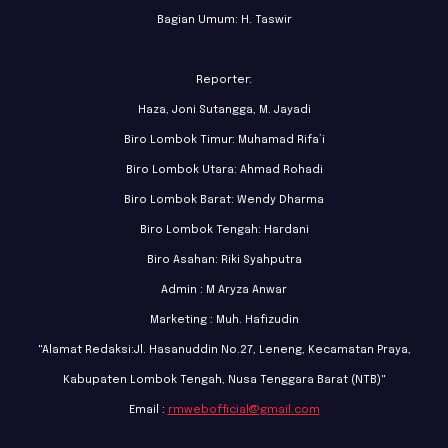
Bagian Umum: H. Taswir
Reporter:
Haza, Joni Sutangga, M. Jayadi
Biro Lombok Timur: Muhamad Rifa’i
Biro Lombok Utara: Ahmad Rohadi
Biro Lombok Barat: Wendy Dharma
Biro Lombok Tengah: Hardani
Biro Asahan: Riki Syahputra
Admin : M Aryza Anwar
Marketing : Muh. Hafizudin
"Alamat Redaksi:Jl. Hasanuddin No.27, Leneng, Kecamatan Praya,
Kabupaten Lombok Tengah, Nusa Tenggara Barat (NTB)"
Email :
rmwebofficial@gmail.com